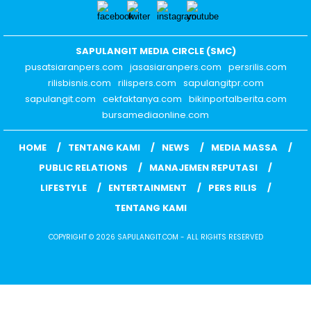
SAPULANGIT MEDIA CIRCLE (SMC)
pusatsiaranpers.com
jasasiaranpers.com
persrilis.com
rilisbisnis.com
rilispers.com
sapulangitpr.com
sapulangit.com
cekfaktanya.com
bikinportalberita.com
bursamediaonline.com
HOME
TENTANG KAMI
NEWS
MEDIA MASSA
PUBLIC RELATIONS
MANAJEMEN REPUTASI
LIFESTYLE
ENTERTAINMENT
PERS RILIS
TENTANG KAMI
COPYRIGHT © 2026 SAPULANGIT.COM - ALL RIGHTS RESERVED