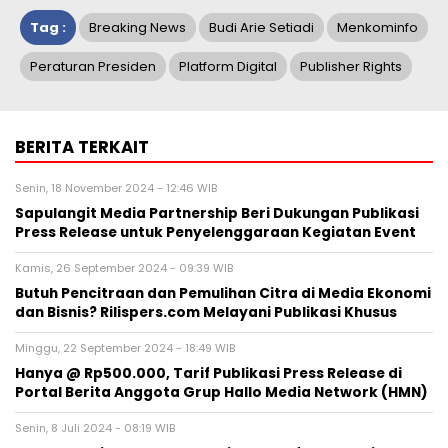
Tag :
Breaking News
Budi Arie Setiadi
Menkominfo
Peraturan Presiden
Platform Digital
Publisher Rights
BERITA TERKAIT
Senin, 18 November 2024 - 12:46 WIB
Sapulangit Media Partnership Beri Dukungan Publikasi
Press Release untuk Penyelenggaraan Kegiatan Event
Kamis, 26 September 2024 - 09:39 WIB
Butuh Pencitraan dan Pemulihan Citra di Media Ekonomi
dan Bisnis? Rilispers.com Melayani Publikasi Khusus
Minggu, 22 September 2024 - 18:49 WIB
Hanya @ Rp500.000, Tarif Publikasi Press Release di
Portal Berita Anggota Grup Hallo Media Network (HMN)
Senin, 8 Juli 2024 - 08:19 WIB