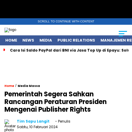
SCROLL TO CONTINUE WITH CONTENT
HOME
NEWS
MEDIA
PUBLIC RELATIONS
MANAJEMEN RE
Cara Isi Saldo PayPal dari BNI via Jasa Top Up di Epayu: Sol
/
Home
Media Massa
Pemerintah Segera Sahkan
Rancangan Peraturan Presiden
Mengenai Publisher Rights
Tim Sapu Langit
- Penulis
Sabtu, 10 Februari 2024