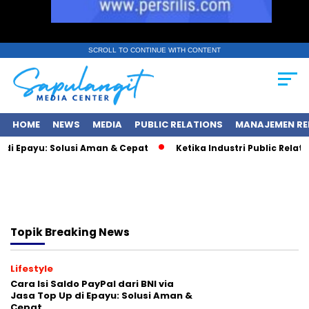
SCROLL TO CONTINUE WITH CONTENT
HOME
NEWS
MEDIA
PUBLIC RELATIONS
MANAJEMEN RE
i Epayu: Solusi Aman & Cepat
Ketika Industri Public Relations
Topik
Breaking News
Lifestyle
Cara Isi Saldo PayPal dari BNI via
Jasa Top Up di Epayu: Solusi Aman &
Cepat