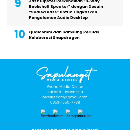
Jazz Hipster Perkenalkan “3-Way
Bookshelf Speaker” dengan Desain
“Sealed Bass” untuk Tingkatkan
Pengalaman Audio Desktop
Qualcomm dan Samsung Perluas
Kolaborasi Snapdragon
Graha Media Center
Jakarta - Indonesia
persriliscom@gmail.com
0853-1555-7788