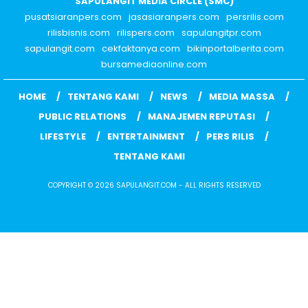
SAPULANGIT MEDIA CIRCLE (SMC)
pusatsiaranpers.com
jasasiaranpers.com
persrilis.com
rilisbisnis.com
rilispers.com
sapulangitpr.com
sapulangit.com
cekfaktanya.com
bikinportalberita.com
bursamediaonline.com
HOME
TENTANG KAMI
NEWS
MEDIA MASSA
PUBLIC RELATIONS
MANAJEMEN REPUTASI
LIFESTYLE
ENTERTAINMENT
PERS RILIS
TENTANG KAMI
COPYRIGHT © 2026 SAPULANGIT.COM - ALL RIGHTS RESERVED