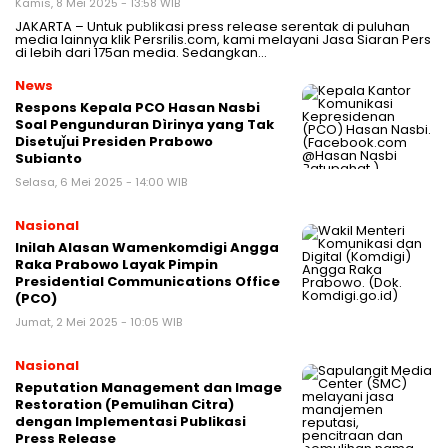
Kamis, 8 Mei 2025 - 13:58 WIB
JAKARTA – Untuk publikasi press release serentak di puluhan
media lainnya klik Persrilis.com, kami melayani Jasa Siaran Pers
di lebih dari 175an media. Sedangkan…
News
Respons Kepala PCO Hasan Nasbi
Soal Pengunduran Dìrinya yang Tak
Disetuǰui Presiden Prabowo
Subianto
Selasa, 6 Mei 2025 - 14:00 WIB
Nasional
Inilah Alasan Wamenkomdigi Angga
Raka Prabowo Layak Pimpin
Presidential Communications Office
(PCO)
Jumat, 2 Mei 2025 - 10:05 WIB
Nasional
Reputation Management dan Image
Restoration (Pemulihan Citra)
dengan Implementasi Publikasi
Press Release