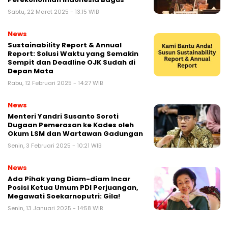
Sabtu, 22 Maret 2025 - 13:15 WIB
News
Sustainability Report & Annual
Report: Solusi Waktu yang Semakin
Sempit dan Deadline OJK Sudah di
Depan Mata
Rabu, 12 Februari 2025 - 14:27 WIB
News
Menteri Yandri Susanto Soroti
Dugaan Pemerasan ke Kades oleh
Okum LSM dan Wartawan Gadungan
Senin, 3 Februari 2025 - 10:21 WIB
News
Ada Pihak yang Diam-diam Incar
Posisi Ketua Umum PDI Perjuangan,
Megawati Soekarnoputri: Gila!
Senin, 13 Januari 2025 - 14:58 WIB