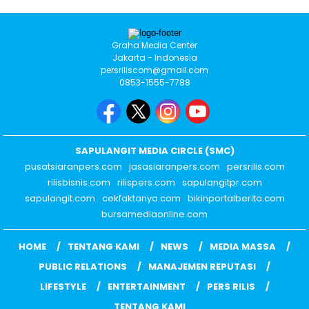
Graha Media Center
Jakarta - Indonesia
persriliscom@gmail.com
0853-1555-7788
SAPULANGIT MEDIA CIRCLE (SMC)
pusatsiaranpers.com
jasasiaranpers.com
persrilis.com
rilisbisnis.com
rilispers.com
sapulangitpr.com
sapulangit.com
cekfaktanya.com
bikinportalberita.com
bursamediaonline.com
HOME
TENTANG KAMI
NEWS
MEDIA MASSA
PUBLIC RELATIONS
MANAJEMEN REPUTASI
LIFESTYLE
ENTERTAINMENT
PERS RILIS
TENTANG KAMI