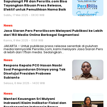
Sapulangit PR dan Persrilis.com Bisa
Tayangkan Ribuan Press Release,
Efektif untuk Pemulihkan Nama Baik
Sabtu, 17 Mei 2025 - 08:30 WIB
News
Jasa Siaran Pers Persriliscom Melayani Publikasi ke Lebih
dari 150 Media Online Berbagai Segmentasi
Kamis, 8 Mei 2025 - 13:58 WIB
JAKARTA – Untuk publikasi press release serentak di puluhan
media lainnya klik Persrilis.com, kami melayani Jasa Siaran Pers
di lebih dari 175an media. Sedangkan…
News
Respons Kepala PCO Hasan Nasbi
Soal Pengunduran Dìrinya yang Tak
Disetuǰui Presiden Prabowo
Subianto
Selasa, 6 Mei 2025 - 14:00 WIB
News
Menteri Keuangan Sri Mulyani
Indrawati Klaim Indikator Fiskal dan
Perekonomian Indonesia Bagus