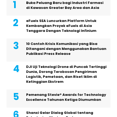
Buka Peluang Baru bagi Industri Farmasi
di Kawasan Greater Bay Area dan Asia
eFuels SEA Luncurkan Platform Untuk
Kembangkan Proyek eFuels di Asia
Tenggara Dengan Teknologi Infinium
10 Contoh Krisis Komunikasi yang Bisa
Ditangani dengan Menggunakan Bantuan
Publikasi Press Release
DJI Uji Teknologi Drone di Puncak Tertinggi
Dunia, Dorong Terobosan Pengiriman
Logistik, Pemetaan, dan Riset Iklim di
Ketinggian Ekstrem
Pemenang Stevie® Awards for Technology
Excellence Tahunan Ketiga Diumumkan
Shanxi Gelar Dialog Global tentang