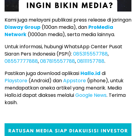
Kami juga melayani publikasi press release di jaringan
Disway Group
(100an media), dan
ProMedia
Network
(1000an media), serta media lainnya.
Untuk informasi, hubungi WhatsApp Center Pusat
Siaran Pers Indonesia (PSPI):
085315557788
,
08557777888
,
087815557788
,
08111157788
.
Pastikan juga download aplikasi
Hallo.id
di
Playstore
(Android) dan
Appstore
(iphone), untuk
mendapatkan aneka artikel yang menarik. Media
Hallo.id dapat diakses melalui
Google News
. Terima
kasih.