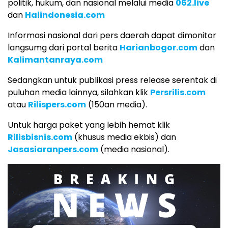
politik, hukum, dan nasional melalui media
062.live
dan
Haiindonesia.com
Informasi nasional dari pers daerah dapat dimonitor
langsumg dari portal berita
Harianbogor.com
dan
Kalimantanraya.com
Sedangkan untuk publikasi press release serentak di
puluhan media lainnya, silahkan klik
Persrilis.com
atau
Rilispers.com
(150an media).
Untuk harga paket yang lebih hemat klik
Rilisbisnis.com
(khusus media ekbis) dan
Jasasiaranpers.com
(media nasional).