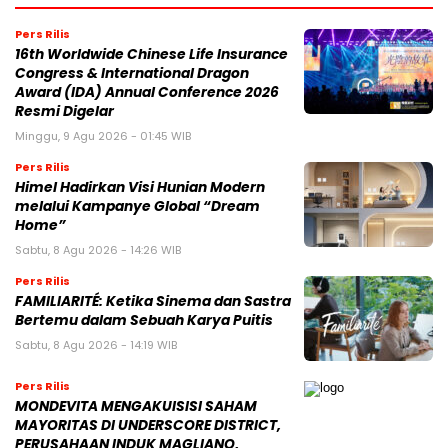
Pers Rilis
16th Worldwide Chinese Life Insurance
Congress & International Dragon
Award (IDA) Annual Conference 2026
Resmi Digelar
Minggu, 9 Agu 2026 - 01:45 WIB
Pers Rilis
Himel Hadirkan Visi Hunian Modern
melalui Kampanye Global “Dream
Home”
Sabtu, 8 Agu 2026 - 14:26 WIB
Pers Rilis
FAMILIARITÉ: Ketika Sinema dan Sastra
Bertemu dalam Sebuah Karya Puitis
Sabtu, 8 Agu 2026 - 14:19 WIB
Pers Rilis
MONDEVITA MENGAKUISISI SAHAM
MAYORITAS DI UNDERSCORE DISTRICT,
PERUSAHAAN INDUK MAGLIANO,