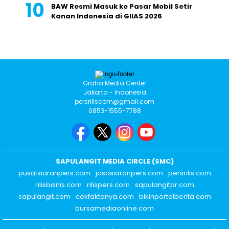
BAW Resmi Masuk ke Pasar Mobil Setir
Kanan Indonesia di GIIAS 2026
Graha Media Center
Jakarta - Indonesia
persriliscom@gmail.com
0853-1555-7788
SAPULANGIT MEDIA CIRCLE (SMC)
pusatsiaranpers.com
jasasiaranpers.com
persrilis.com
rilisbisnis.com
rilispers.com
sapulangitpr.com
sapulangit.com
cekfaktanya.com
bikinportalberita.com
bursamediaonline.com