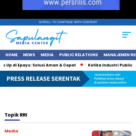
SCROLL TO CONTINUE WITH CONTENT
HOME
NEWS
MEDIA
PUBLIC RELATIONS
MANAJEMEN RE
op Up di Epayu: Solusi Aman & Cepat
Ketika Industri Public R
Topik
RRI
Media