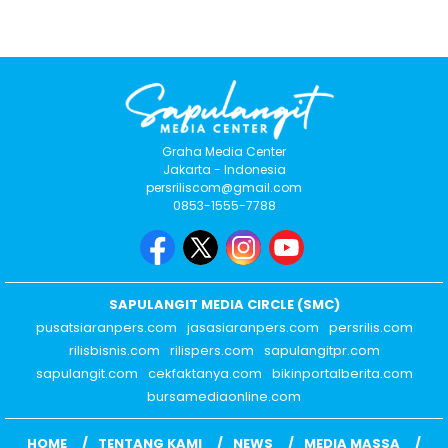
Graha Media Center
Jakarta - Indonesia
persriliscom@gmail.com
0853-1555-7788
SAPULANGIT MEDIA CIRCLE (SMC)
pusatsiaranpers.com
jasasiaranpers.com
persrilis.com
rilisbisnis.com
rilispers.com
sapulangitpr.com
sapulangit.com
cekfaktanya.com
bikinportalberita.com
bursamediaonline.com
HOME
TENTANG KAMI
NEWS
MEDIA MASSA