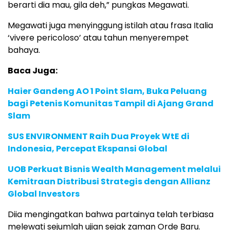
berarti dia mau, gila deh,” pungkas Megawati.
Megawati juga menyinggung istilah atau frasa Italia
‘vivere pericoloso’ atau tahun menyerempet
bahaya.
Baca Juga:
Haier Gandeng AO 1 Point Slam, Buka Peluang
bagi Petenis Komunitas Tampil di Ajang Grand
Slam
SUS ENVIRONMENT Raih Dua Proyek WtE di
Indonesia, Percepat Ekspansi Global
UOB Perkuat Bisnis Wealth Management melalui
Kemitraan Distribusi Strategis dengan Allianz
Global Investors
Diia mengingatkan bahwa partainya telah terbiasa
melewati sejumlah ujian sejak zaman Orde Baru.