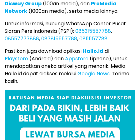
Disway Group
(100an media), dan
ProMedia
Network
(1000an media), serta media lainnya.
Untuk informasi, hubungi WhatsApp Center Pusat
Siaran Pers Indonesia (PSPI):
085315557788
,
08557777888
,
087815557788
,
08111157788
.
Pastikan juga download aplikasi
Hallo.id
di
Playstore
(Android) dan
Appstore
(iphone), untuk
mendapatkan aneka artikel yang menarik. Media
Hallo.id dapat diakses melalui
Google News
. Terima
kasih.