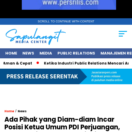
SCROLL TO CONTINUE WITH CONTENT
HOME
NEWS
MEDIA
PUBLIC RELATIONS
MANAJEMEN RE
man & Cepat
Ketika Industri Public Relations Mencari Arah Bar
/
Home
News
Ada Pihak yang Diam-diam Incar
Posisi Ketua Umum PDI Perjuangan,