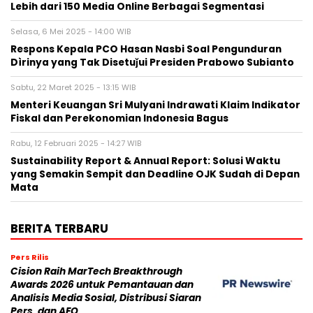
Lebih dari 150 Media Online Berbagai Segmentasi
Selasa, 6 Mei 2025 - 14:00 WIB
Respons Kepala PCO Hasan Nasbi Soal Pengunduran
Dìrinya yang Tak Disetuǰui Presiden Prabowo Subianto
Sabtu, 22 Maret 2025 - 13:15 WIB
Menteri Keuangan Sri Mulyani Indrawati Klaim Indikator
Fiskal dan Perekonomian Indonesia Bagus
Rabu, 12 Februari 2025 - 14:27 WIB
Sustainability Report & Annual Report: Solusi Waktu
yang Semakin Sempit dan Deadline OJK Sudah di Depan
Mata
BERITA TERBARU
Pers Rilis
Cision Raih MarTech Breakthrough
Awards 2026 untuk Pemantauan dan
Analisis Media Sosial, Distribusi Siaran
Pers, dan AEO