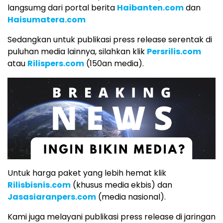
langsumg dari portal berita
Haibanten.com
dan
Haisumatera.com
Sedangkan untuk publikasi press release serentak di
puluhan media lainnya, silahkan klik
Persrilis.com
atau
Rilispers.com
(150an media).
Untuk harga paket yang lebih hemat klik
Rilisbisnis.com
(khusus media ekbis) dan
Jasasiaranpers.com
(media nasional).
Kami juga melayani publikasi press release di jaringan