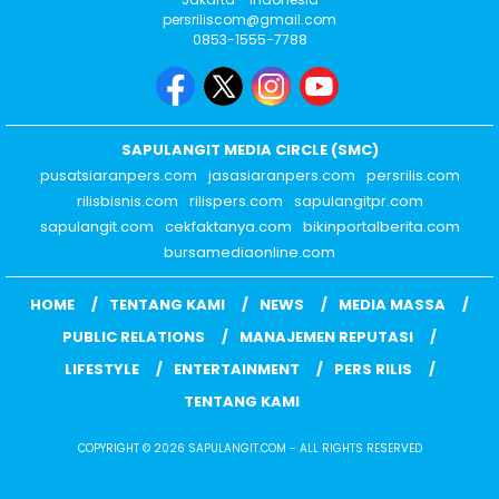
persriliscom@gmail.com
0853-1555-7788
SAPULANGIT MEDIA CIRCLE (SMC)
pusatsiaranpers.com
jasasiaranpers.com
persrilis.com
rilisbisnis.com
rilispers.com
sapulangitpr.com
sapulangit.com
cekfaktanya.com
bikinportalberita.com
bursamediaonline.com
HOME
TENTANG KAMI
NEWS
MEDIA MASSA
PUBLIC RELATIONS
MANAJEMEN REPUTASI
LIFESTYLE
ENTERTAINMENT
PERS RILIS
TENTANG KAMI
COPYRIGHT © 2026 SAPULANGIT.COM - ALL RIGHTS RESERVED