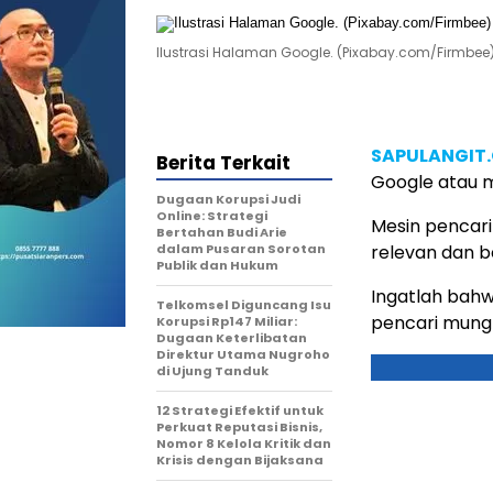
Ilustrasi Halaman Google. (Pixabay.com/Firmbee
SAPULANGIT
Berita Terkait
Google atau m
Dugaan Korupsi Judi
Online: Strategi
Mesin pencari
Bertahan Budi Arie
dalam Pusaran Sorotan
relevan dan b
Publik dan Hukum
Ingatlah bahw
Telkomsel Diguncang Isu
pencari mungk
Korupsi Rp147 Miliar:
Dugaan Keterlibatan
Direktur Utama Nugroho
di Ujung Tanduk
12 Strategi Efektif untuk
Perkuat Reputasi Bisnis,
Nomor 8 Kelola Kritik dan
Krisis dengan Bijaksana