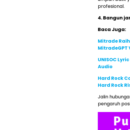
profesional.
4. Bangun ja
Baca Juga:
Mitrade Raih
MitradeGPT V
UNISOC Lyri
Audio
Hard Rock C
Hard Rock Ri
Jalin hubungan
pengaruh posit