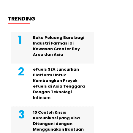
TRENDING
Buka Peluang Baru bagi
Industri Farmasi di
Kawasan Greater Bay
Area dan Asia
eFuels SEA Luncurkan
Platform Untuk
Kembangkan Proyek
eFuels di Asia Tenggara
Dengan Teknologi
Infinium
10 Contoh Krisis
Komunikasi yang Bisa
Ditangani dengan
Menggunakan Bantuan