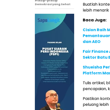
Prinsip-prinsip
Buatlah konte
Demokrasi yang Sehat
lebih menarik
Baca Juga:
Cision Raih
Pemantauan d
dan AEO
Fair Financ
Sektor Batu 
Shueisha Pe
Platform Ma
Tulis artikel
pencapaian, ke
Pastikan konte
peluang lebih