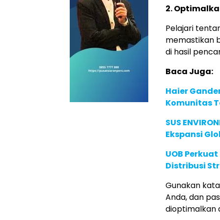
2. Optimalka
Pelajari tent
memastikan ba
di hasil pencar
Baca Juga:
Haier Ganden
Komunitas T
SUS ENVIRONM
Ekspansi Glo
UOB Perkuat
Distribusi St
Gunakan kata 
Anda, dan pas
dioptimalkan 