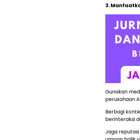
3. Manfaatka
Gunakan media
perusahaan A
Berbagi konten
berinteraksi 
Jaga reputas
umpan balik y