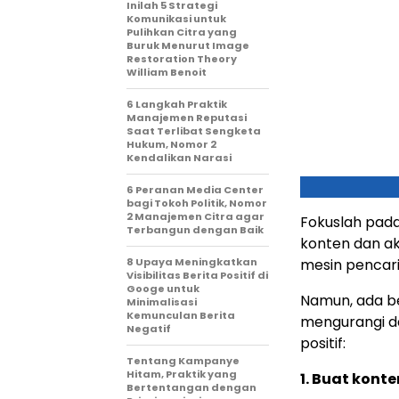
Inilah 5 Strategi
Komunikasi untuk
Pulihkan Citra yang
Buruk Menurut Image
Restoration Theory
William Benoit
6 Langkah Praktik
Manajemen Reputasi
Saat Terlibat Sengketa
Hukum, Nomor 2
Kendalikan Narasi
6 Peranan Media Center
bagi Tokoh Politik, Nomor
2 Manajemen Citra agar
Fokuslah pad
Terbangun dengan Baik
konten dan akt
8 Upaya Meningkatkan
mesin pencari
Visibilitas Berita Positif di
Googe untuk
Namun, ada b
Minimalisasi
Kemunculan Berita
mengurangi d
Negatif
positif:
Tentang Kampanye
Hitam, Praktik yang
1. Buat konte
Bertentangan dengan