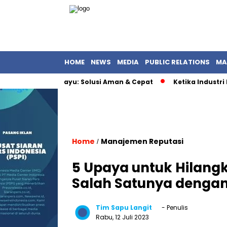
HOME
NEWS
MEDIA
PUBLIC RELATIONS
MA
 Top Up di Epayu: Solusi Aman & Cepat
Ketika Industri Public
Home
Manajemen Reputasi
/
5 Upaya untuk Hilangk
Salah Satunya dengan
Tim Sapu Langit
- Penulis
Rabu, 12 Juli 2023