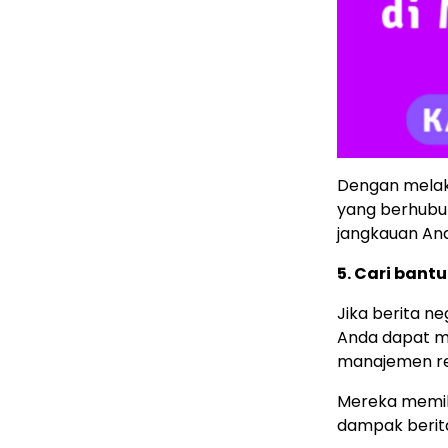
Dengan melaku
yang berhubu
jangkauan And
5. Cari bant
Jika berita n
Anda dapat 
manajemen rep
Mereka memil
dampak berita