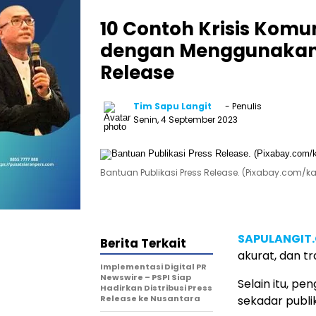
10 Contoh Krisis Komu
dengan Menggunakan 
Release
Tim Sapu Langit
- Penulis
Senin, 4 September 2023
Bantuan Publikasi Press Release. (Pixabay.com/k
SAPULANGIT
Berita Terkait
akurat, dan t
Implementasi Digital PR
Newswire – PSPI Siap
Selain itu, pe
Hadirkan Distribusi Press
Release ke Nusantara
sekadar publi