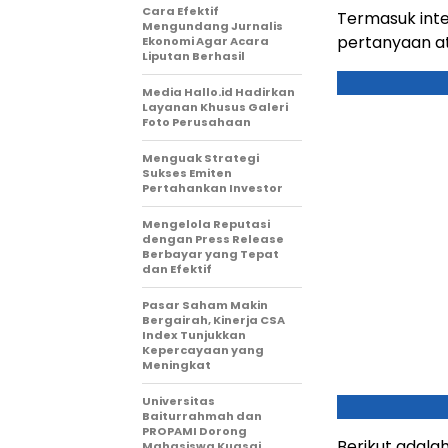
Cara Efektif
Termasuk inte
Mengundang Jurnalis
pertanyaan at
Ekonomi Agar Acara
Liputan Berhasil
Media Hallo.id Hadirkan
Layanan Khusus Galeri
Foto Perusahaan
Menguak Strategi
Sukses Emiten
Pertahankan Investor
Mengelola Reputasi
dengan Press Release
Berbayar yang Tepat
dan Efektif
Pasar Saham Makin
Bergairah, Kinerja CSA
Index Tunjukkan
Kepercayaan yang
Meningkat
Universitas
Baiturrahmah dan
PROPAMI Dorong
Berikut adalah
Mahasiswa Kuasai