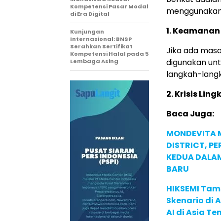
Kompetensi Pasar Modal
menggunakan p
di Era Digital
1. Keamanan
Kunjungan
Internasional: BNSP
Serahkan Sertifikat
Jika ada masa
Kompetensi Halal pada 5
digunakan un
Lembaga Asing
langkah-langk
2. Krisis Lin
Baca Juga:
MONDEVITA 
DISTRICT, P
KEDUA DALA
BARU
HIKSEMI Tam
Skenario di
AI di Asia T