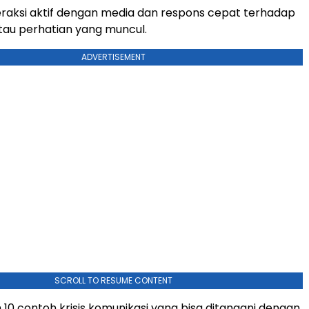
raksi aktif dengan media dan respons cepat terhadap
au perhatian yang muncul.
ADVERTISEMENT
SCROLL TO RESUME CONTENT
 10 contoh krisis komunikasi yang bisa ditangani dengan