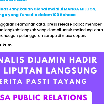
rluas Jangkauan Global melalui MANGA MILLION,
nga yang Tersedia dalam 100 Bahasa
anggaran keamanan data, press release dapat memberi
n langkah-langkah yang diambil untuk melindungi data
encegah pelanggaran serupa di masa depan.
Hukum