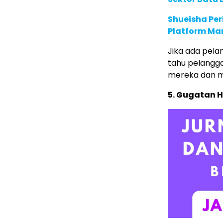
Shueisha Pe
Platform Ma
Jika ada pel
tahu pelangga
mereka dan m
5. Gugatan 