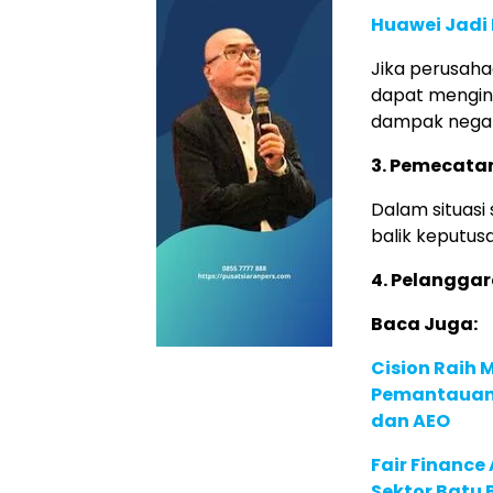
Huawei Jadi
Jika perusaha
dapat mengin
dampak negat
3. Pemecatan
Dalam situasi 
balik keputu
4. Pelangga
Baca Juga:
Cision Raih
Pemantauan d
dan AEO
Fair Financ
Sektor Batu 