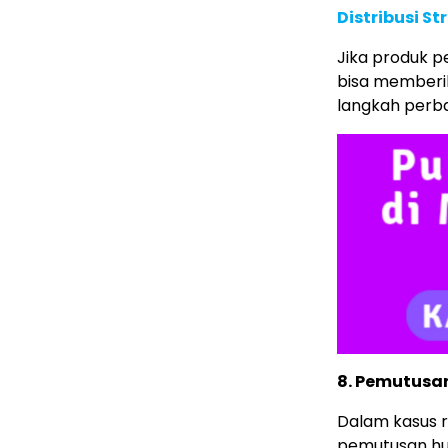
Distribusi St
Jika produk p
bisa memberik
langkah perba
8. Pemutusa
Dalam kasus r
pemutusan hu