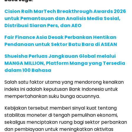
Cision Raih MarTech Breakthrough Awards 2026
untuk Pemantauan dan Analisis Media Sosial,
Distribusi Siaran Pers, dan AEO
Fair Finance Asia Desak Perbankan Hentikan
Pendanaan untuk Sektor Batu Bara di ASEAN
Shueisha Perluas Jangkauan Global melalui
MANGA MILLION, Platform Manga yang Tersedia
dalam 100 Bahasa
Salah
satu
faktor
utama
yang
mendorong
kenaikan
indeks
ini
adalah
keputusan
Bank
Indonesia
untuk
mempertahankan
suku
bunga
acuannya.
Kebijakan
tersebut
memberi
sinyal
kuat
tentang
stabilitas
moneter
di
tengah
pemulihan
ekonomi,
sekaligus
menciptakan
ruang
bagi
sektor
perbankan
dan
pembiayaan
untuk
meningkatkan
aktivitas