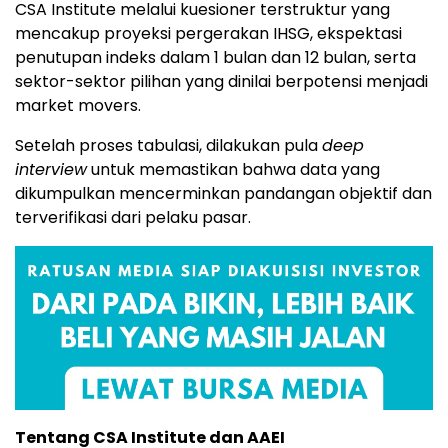
CSA
Institute
melalui
kuesioner
terstruktur
yang
mencakup
proyeksi
pergerakan
IHSG,
ekspektasi
penutupan
indeks
dalam
1
bulan
dan
12
bulan,
serta
sektor-
sektor
pilihan
yang
dinilai
berpotensi
menjadi
market
movers.
Setelah
proses
tabulasi,
dilakukan
pula
deep
interview
untuk
memastikan
bahwa
data
yang
dikumpulkan
mencerminkan
pandangan
objektif
dan
terverifikasi
dari
pelaku
pasar.
Tentang
CSA
Institute
dan
AAEI