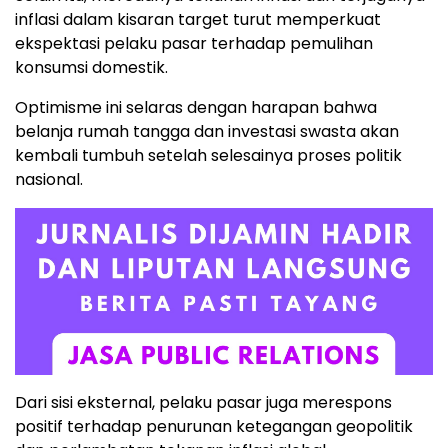
inflasi
dalam
kisaran
target
turut
memperkuat
ekspektasi
pelaku
pasar
terhadap
pemulihan
konsumsi
domestik.
Optimisme
ini
selaras
dengan
harapan
bahwa
belanja
rumah
tangga
dan
investasi
swasta
akan
kembali
tumbuh
setelah
selesainya
proses
politik
nasional.
Dari
sisi
eksternal,
pelaku
pasar
juga
merespons
positif
terhadap
penurunan
ketegangan
geopolitik