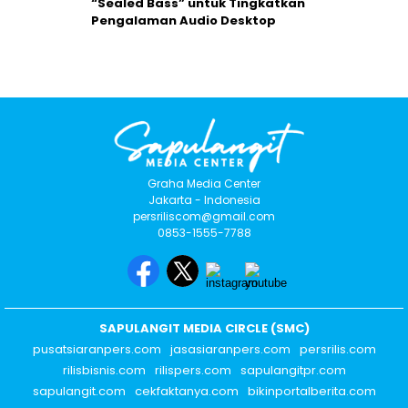
“Sealed Bass” untuk Tingkatkan
Pengalaman Audio Desktop
Graha Media Center
Jakarta - Indonesia
persriliscom@gmail.com
0853-1555-7788
SAPULANGIT MEDIA CIRCLE (SMC)
pusatsiaranpers.com
jasasiaranpers.com
persrilis.com
rilisbisnis.com
rilispers.com
sapulangitpr.com
sapulangit.com
cekfaktanya.com
bikinportalberita.com