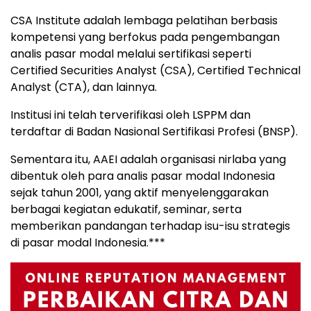
CSA
Institute
adalah
lembaga
pelatihan
berbasis
kompetensi
yang
berfokus
pada
pengembangan
analis
pasar
modal
melalui
sertifikasi
seperti
Certified
Securities
Analyst (
CSA),
Certified
Technical
Analyst (
CTA),
dan
lainnya.
Institusi
ini
telah
terverifikasi
oleh
LSPPM
dan
terdaftar
di
Badan
Nasional
Sertifikasi
Profesi (
BNSP).
Sementara
itu,
AAEI
adalah
organisasi
nirlaba
yang
dibentuk
oleh
para
analis
pasar
modal
Indonesia
sejak
tahun
2001,
yang
aktif
menyelenggarakan
berbagai
kegiatan
edukatif,
seminar,
serta
memberikan
pandangan
terhadap
isu-
isu
strategis
di
pasar
modal
Indonesia.***