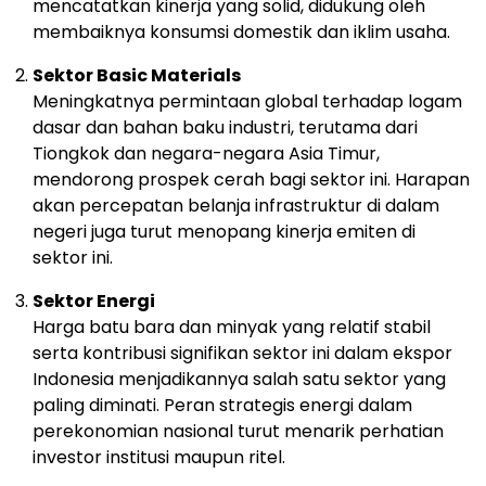
mencatatkan
kinerja
yang
solid,
didukung
oleh
membaiknya
konsumsi
domestik
dan
iklim
usaha.
Sektor
Basic
Materials
Meningkatnya
permintaan
global
terhadap
logam
dasar
dan
bahan
baku
industri,
terutama
dari
Tiongkok
dan
negara-
negara
Asia
Timur,
mendorong
prospek
cerah
bagi
sektor
ini.
Harapan
akan
percepatan
belanja
infrastruktur
di
dalam
negeri
juga
turut
menopang
kinerja
emiten
di
sektor
ini.
Sektor
Energi
Harga
batu
bara
dan
minyak
yang
relatif
stabil
serta
kontribusi
signifikan
sektor
ini
dalam
ekspor
Indonesia
menjadikannya
salah
satu
sektor
yang
paling
diminati.
Peran
strategis
energi
dalam
perekonomian
nasional
turut
menarik
perhatian
investor
institusi
maupun
ritel.