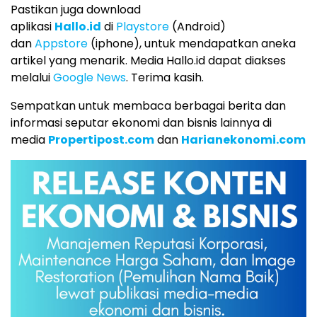
Pastikan juga download
aplikasi
Hallo.id
di
Playstore
(Android)
dan
Appstore
(iphone), untuk mendapatkan aneka
artikel yang menarik. Media Hallo.id dapat diakses
melalui
Google News
. Terima kasih.
Sempatkan untuk membaca berbagai berita dan
informasi seputar ekonomi dan bisnis lainnya di
media
Propertipost.com
dan
Harianekonomi.com