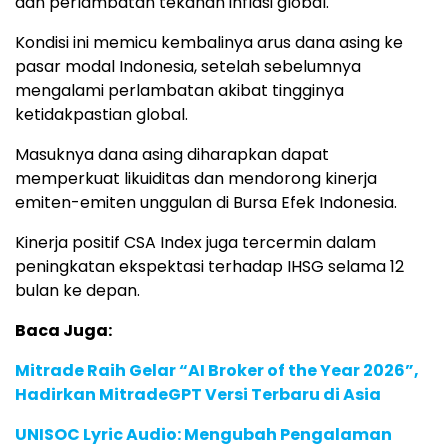
dan
perlambatan
tekanan
inflasi
global.
Kondisi
ini
memicu
kembalinya
arus
dana
asing
ke
pasar
modal
Indonesia,
setelah
sebelumnya
mengalami
perlambatan
akibat
tingginya
ketidakpastian
global.
Masuknya
dana
asing
diharapkan
dapat
memperkuat
likuiditas
dan
mendorong
kinerja
emiten-
emiten
unggulan
di
Bursa
Efek
Indonesia.
Kinerja
positif
CSA
Index
juga
tercermin
dalam
peningkatan
ekspektasi
terhadap
IHSG
selama
12
bulan
ke
depan.
Baca Juga:
Mitrade Raih Gelar “AI Broker of the Year 2026”,
Hadirkan MitradeGPT Versi Terbaru di Asia
UNISOC Lyric Audio: Mengubah Pengalaman