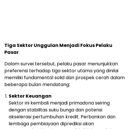
Tiga
Sektor
Unggulan
Menjadi
Fokus
Pelaku
Pasar
Dalam
survei
tersebut,
pelaku
pasar
menunjukkan
preferensi
terhadap
tiga
sektor
utama
yang
dinilai
memiliki
fundamental
solid
dan
prospek
cerah
dalam
beberapa
bulan
mendatang:
Sektor
Keuangan
Sektor
ini
kembali
menjadi
primadona
seiring
dengan
stabilitas
suku
bunga
dan
potensi
akselerasi
pertumbuhan
kredit.
Perbankan
dan
lembaga
pembiayaan
diprediksi
akan