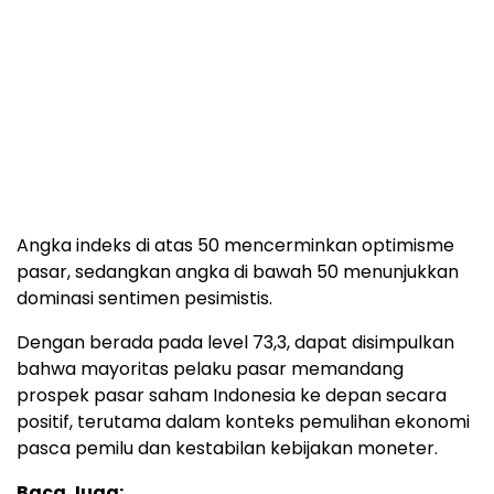
Angka
indeks
di
atas
50
mencerminkan
optimisme
pasar,
sedangkan
angka
di
bawah
50
menunjukkan
dominasi
sentimen
pesimistis.
Dengan
berada
pada
level
73,3,
dapat
disimpulkan
bahwa
mayoritas
pelaku
pasar
memandang
prospek
pasar
saham
Indonesia
ke
depan
secara
positif,
terutama
dalam
konteks
pemulihan
ekonomi
pasca
pemilu
dan
kestabilan
kebijakan
moneter.
Baca Juga: