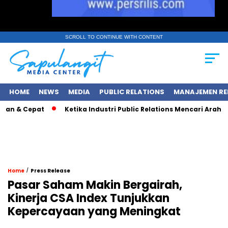
SCROLL TO CONTINUE WITH CONTENT
HOME
NEWS
MEDIA
PUBLIC RELATIONS
MANAJEMEN RE
Cepat
Ketika Industri Public Relations Mencari Arah Baru di T
/
Home
Press Release
Pasar Saham Makin Bergairah,
Kinerja CSA Index Tunjukkan
Kepercayaan yang Meningkat