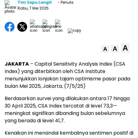
Tim Sapu Langit
- Penulis
Rabu, 7 Mei 2025
A
A
A
JAKARTA
–
Capital
Sensitivity
Analysis
Index (
CSA
Index)
yang
diterbitkan
oleh
CSA
Institute
menunjukkan
lonjakan
tajam
optimisme
pasar
pada
bulan
Mei
2025, Jakarta, (7/5/25)
Berdasarkan
survei
yang
dilakukan
antara
17
hingga
30
April
2025,
CSA
Index
tercatat
di
level
73,3—
meningkat
signifikan
dibanding
bulan
sebelumnya
yang
berada
di
level
41,7.
Kenaikan
ini
menandai
kembalinya
sentimen
positif
di