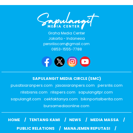
Graha Media Center
Jakarta - Indonesia
persriliscom@gmail.com
0853-1555-7788
SAPULANGIT MEDIA CIRCLE (SMC)
pusatsiaranpers.com
jasasiaranpers.com
persrilis.com
rilisbisnis.com
rilispers.com
sapulangitpr.com
sapulangit.com
cekfaktanya.com
bikinportalberita.com
bursamediaonline.com
HOME
TENTANG KAMI
NEWS
MEDIA MASSA
PUBLIC RELATIONS
MANAJEMEN REPUTASI