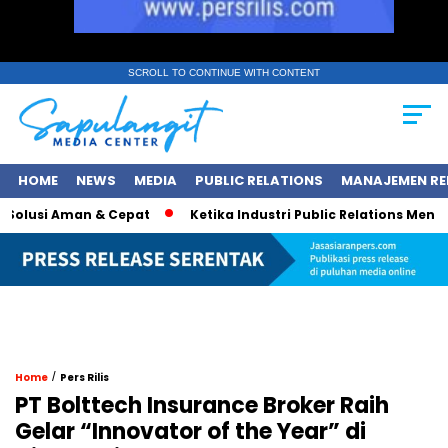
SCROLL TO CONTINUE WITH CONTENT
HOME
NEWS
MEDIA
PUBLIC RELATIONS
MANAJEMEN RE
olusi Aman & Cepat
Ketika Industri Public Relations Mencari 
/
Home
Pers Rilis
PT Bolttech Insurance Broker Raih
Gelar “Innovator of the Year” di