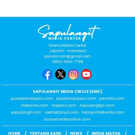
Graha Media Center
Jakarta - Indonesia
persriliscom@gmail.com
0853-1555-7788
SAPULANGIT MEDIA CIRCLE (SMC)
pusatsiaranpers.com
jasasiaranpers.com
persrilis.com
rilisbisnis.com
rilispers.com
sapulangitpr.com
sapulangit.com
cekfaktanya.com
bikinportalberita.com
bursamediaonline.com
HOME
TENTANG KAMI
NEWS
MEDIA MASSA