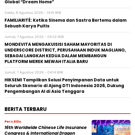
Global “Dream Home”
Sabtu, 8 Agustus 2026 - 14:19 WIB
FAMILIARITÉ: Ketika Sinema dan Sastra Bertemu dalam
Sebuah Karya Puitis
Jumat, 7 Agustus 2026 - 09:32 WIB
MONDEVITA MENGAKUISISI SAHAM MAYORITAS DI
UNDERSCORE DISTRICT, PERUSAHAAN INDUK MAGLIANO,
SEBAGAI LANGKAH KEDUA DALAM MEMBANGUN
PLATFORM MEREK MEWAH ITALIA BARU
Jumat, 7 Agustus 2026 - 04:14 WIB
HIKSEMI Tampilkan Solusi Penyimpanan Data untuk
Seluruh Skenario di Ajang DTI Indonesia 2026, Dukung
Pengembangan AI di Asia Tenggara
BERITA TERBARU
Pers Rilis
16th Worldwide Chinese Life Insurance
Congress & International Dragon