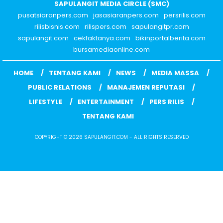
SAPULANGIT MEDIA CIRCLE (SMC)
pusatsiaranpers.com
jasasiaranpers.com
persrilis.com
rilisbisnis.com
rilispers.com
sapulangitpr.com
sapulangit.com
cekfaktanya.com
bikinportalberita.com
bursamediaonline.com
HOME
TENTANG KAMI
NEWS
MEDIA MASSA
PUBLIC RELATIONS
MANAJEMEN REPUTASI
LIFESTYLE
ENTERTAINMENT
PERS RILIS
TENTANG KAMI
COPYRIGHT © 2026 SAPULANGIT.COM - ALL RIGHTS RESERVED