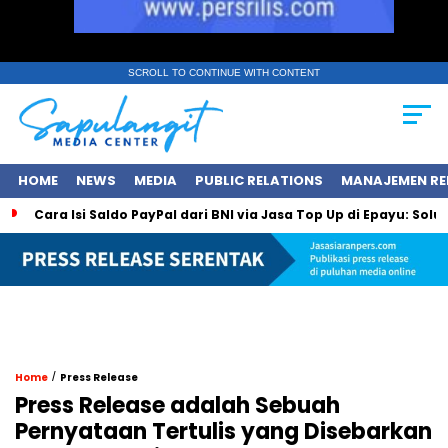
SCROLL TO CONTINUE WITH CONTENT
HOME
NEWS
MEDIA
PUBLIC RELATIONS
MANAJEMEN RE
Cara Isi Saldo PayPal dari BNI via Jasa Top Up di Epayu: Sol
/
Home
Press Release
Press Release adalah Sebuah
Pernyataan Tertulis yang Disebarkan