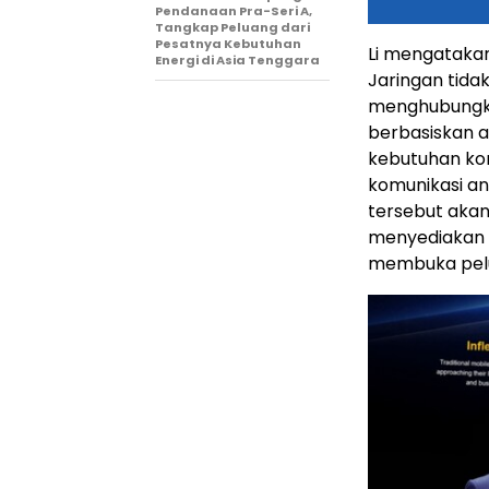
Pendanaan Pra-Seri A,
Tangkap Peluang dari
Pesatnya Kebutuhan
Li mengatakan
Energi di Asia Tenggara
Jaringan tid
menghubungkan
berbasiskan 
kebutuhan kon
komunikasi an
tersebut akan
menyediakan tr
membuka peluan