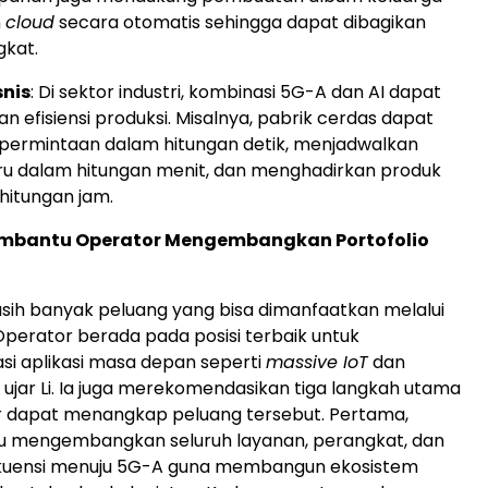
n
cloud
secara otomatis sehingga dapat dibagikan
gkat.
snis
: Di sektor industri, kombinasi 5G-A dan AI dapat
 efisiensi produksi. Misalnya, pabrik cerdas dapat
ermintaan dalam hitungan detik, menjadwalkan
ru dalam hitungan menit, dan menghadirkan produk
hitungan jam.
Membantu Operator Mengembangkan Portofolio
sih banyak peluang yang bisa dimanfaatkan melalui
Operator berada pada posisi terbaik untuk
i aplikasi masa depan seperti
massive IoT
dan
" ujar Li. Ia juga merekomendasikan tiga langkah utama
r dapat menangkap peluang tersebut. Pertama,
lu mengembangkan seluruh layanan, perangkat, dan
kuensi menuju 5G-A guna membangun ekosistem