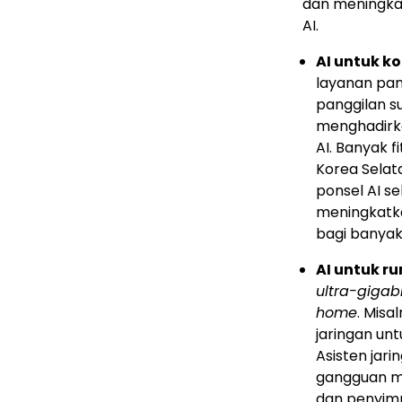
dan meningka
AI.
AI untuk 
layanan pang
panggilan su
menghadirkan
AI. Banyak f
Korea Selat
ponsel AI s
meningkatk
bagi banyak
AI untuk r
ultra-gigabi
home
. Misa
jaringan unt
Asisten jar
gangguan me
dan penyim