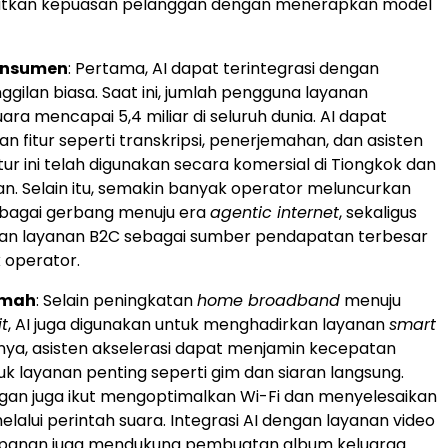
tkan kepuasan pelanggan dengan menerapkan model
konsumen
: Pertama, AI dapat terintegrasi dengan
gilan biasa. Saat ini, jumlah pengguna layanan
ara mencapai 5,4 miliar di seluruh dunia. AI dapat
 fitur seperti transkripsi, penerjemahan, dan asisten
itur ini telah digunakan secara komersial di Tiongkok dan
an. Selain itu, semakin banyak operator meluncurkan
ebagai gerbang menuju era
agentic internet
, sekaligus
an layanan B2C sebagai sumber pendapatan terbesar
 operator.
umah
: Selain peningkatan
home broadband
menuju
t
, AI juga digunakan untuk menghadirkan layanan
smart
lnya, asisten akselerasi dapat menjamin kecepatan
uk layanan penting seperti gim dan siaran langsung.
ingan juga ikut mengoptimalkan Wi-Fi dan menyelesaikan
lalui perintah suara. Integrasi AI dengan layanan video
panan juga mendukung pembuatan album keluarga