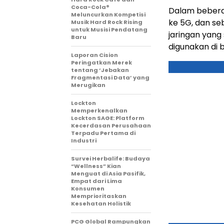
Coca-Cola®
Dalam beberap
Meluncurkan Kompetisi
ke 5G, dan s
Musik Hard Rock Rising
untuk Musisi Pendatang
jaringan yang 
Baru
digunakan di 
Laporan Cision
Peringatkan Merek
tentang ‘Jebakan
Fragmentasi Data’ yang
Merugikan
Lockton
Memperkenalkan
Lockton SAGE: Platform
Kecerdasan Perusahaan
Terpadu Pertama di
Industri
Survei Herbalife: Budaya
“Wellness” Kian
Menguat di Asia Pasifik,
Empat dari Lima
Konsumen
Memprioritaskan
Kesehatan Holistik
PCG Global Rampungkan