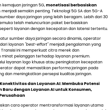
n kemajuan jaringan 5G,
monetisasi berbasiskan
n
menjadi semakin penting. Teknologi 5G SA dan 5G-A
umber daya jaringan yang lebih beragam. Lebih dari 30
kemuka telah meluncurkan paket berbasiskan
eperti layanan dengan kecepatan dan latensi tertentu.
tur sumber daya jaringan secara dinamis, operator
 dari layanan
"best-effort"
menjadi pengalaman yang
. Transisi ini memperkuat citra merek dan
 minat pelanggan terhadap layanan premium.
alui layanan logo khusus atau peningkatan kecepatan
perator dapat memastikan performa jaringan pada
 dan meningkatkan persepsi kualitas jaringan.
Konektivitas dan Layanan AI: Membuka Potensi
 Baru dengan Layanan AI untuk Konsumen,
 Perusahaan
laskan cara operator mentransformasi layanan utama