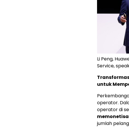
Li Peng, Huawe
Service, spea
Transformas
untuk Mempe
Perkembangan
operator. Dala
operator di s
memonetisas
jumlah pelang