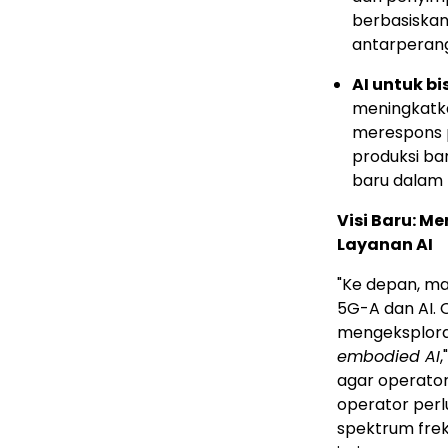
berbasiska
antarperan
AI untuk bi
meningkatkan
merespons p
produksi ba
baru dalam 
Visi Baru: 
Layanan AI
"Ke depan, ma
5G-A dan AI. 
mengeksploras
embodied AI
,
agar operato
operator per
spektrum fre