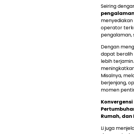
Seiring denga
pengalama
menyediakan s
operator ter
pengalaman, s
Dengan menga
dapat beralih
lebih terjamin
meningkatkan
Misalnya, mel
berjenjang, o
momen penting
Konvergensi 
Pertumbuhan
Rumah, dan
Li juga menje