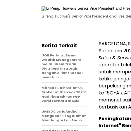
Li Peng, Huawei's Senior Vice President and Presi
BARCELONA, S
Berita Terkait
Barcelona 202
UOB Perkuat Bisnis
Sales & Servi
Wealth Management
operator tel
melalui Kemitraan
Distribusi Strategis
untuk memper
dengan Allianz Global
Investors
ketika jaringa
berpeluang me
Mitrade Raih Gelar “AI
ke "5G-A x AI
Broker of the Year 2026”,
Hadirkan MitradeGPT
memonetisasi
Versi Terbaru di Asia
berbasiskan A
UNISOC Lyric Audio:
Mengubah Pengalaman
Peningkatan 
Mendengarkan Audio
Internet" Bern
Hard Rock Cafe dan