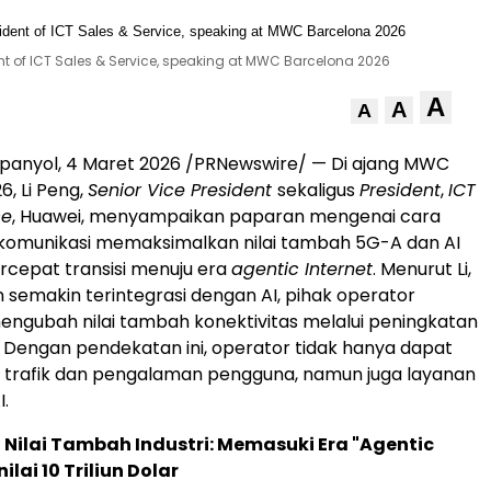
dent of ICT Sales & Service, speaking at MWC Barcelona 2026
A
A
A
panyol
,
4 Maret 2026
/PRNewswire/ — Di ajang MWC
6, Li Peng,
Senior Vice President
sekaligus
President
,
ICT
ce
, Huawei, menyampaikan paparan mengenai cara
ekomunikasi memaksimalkan nilai tambah 5G-A dan AI
cepat transisi menuju era
agentic Internet
. Menurut Li,
n semakin terintegrasi dengan AI, pihak operator
ngubah nilai tambah konektivitas melalui peningkatan
". Dengan pendekatan ini, operator tidak hanya dapat
 trafik dan pengalaman pengguna, namun juga layanan
I.
Nilai Tambah Industri: Memasuki Era "Agentic
ilai 10 Triliun Dolar