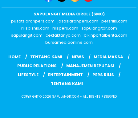
SAPULANGIT MEDIA CIRCLE (SMC)
pusatsiaranpers.com
jasasiaranpers.com
persrilis.com
rilisbisnis.com
rilispers.com
sapulangitpr.com
sapulangit.com
cekfaktanya.com
bikinportalberita.com
bursamediaonline.com
HOME
TENTANG KAMI
NEWS
MEDIA MASSA
PUBLIC RELATIONS
MANAJEMEN REPUTASI
LIFESTYLE
ENTERTAINMENT
PERS RILIS
TENTANG KAMI
COPYRIGHT © 2026 SAPULANGIT.COM - ALL RIGHTS RESERVED