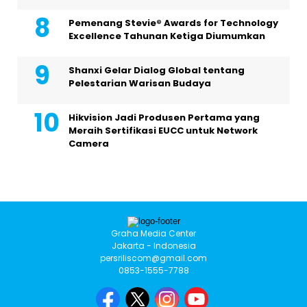
Pemenang Stevie® Awards for Technology
Excellence Tahunan Ketiga Diumumkan
Shanxi Gelar Dialog Global tentang
Pelestarian Warisan Budaya
Hikvision Jadi Produsen Pertama yang
Meraih Sertifikasi EUCC untuk Network
Camera
Graha Media Center
Jakarta - Indonesia
persriliscom@gmail.com
0853-1555-7788