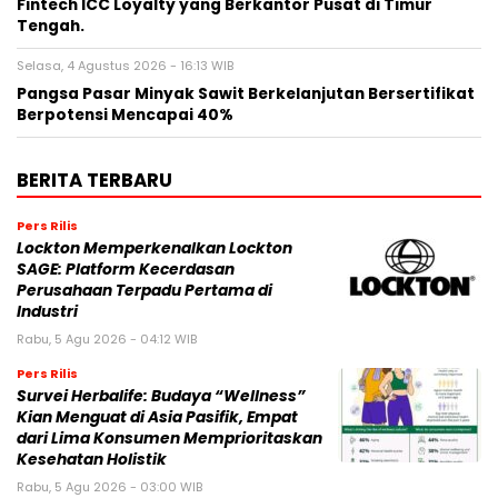
Fintech ICC Loyalty yang Berkantor Pusat di Timur
Tengah.
Selasa, 4 Agustus 2026 - 16:13 WIB
Pangsa Pasar Minyak Sawit Berkelanjutan Bersertifikat
Berpotensi Mencapai 40%
BERITA TERBARU
Pers Rilis
Lockton Memperkenalkan Lockton
SAGE: Platform Kecerdasan
Perusahaan Terpadu Pertama di
Industri
Rabu, 5 Agu 2026 - 04:12 WIB
Pers Rilis
Survei Herbalife: Budaya “Wellness”
Kian Menguat di Asia Pasifik, Empat
dari Lima Konsumen Memprioritaskan
Kesehatan Holistik
Rabu, 5 Agu 2026 - 03:00 WIB