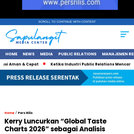
SCROLL TO CONTINUE WITH CONTENT
HOME
NEWS
MEDIA
PUBLIC RELATIONS
MANAJEMEN RE
i Aman & Cepat
Ketika Industri Public Relations Mencari Arah 
/
Home
Pers Rilis
Kerry Luncurkan “Global Taste
Charts 2026” sebagai Analisis