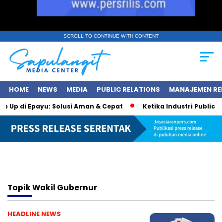
SCROLL TO CONTINUE WITH CONTENT
HOME
NEWS
MEDIA
PUBLIC RELATIONS
MANAJEMEN RE
op Up di Epayu: Solusi Aman & Cepat
Ketika Industri Public Re
Topik
Wakil Gubernur
HEADLINE NEWS