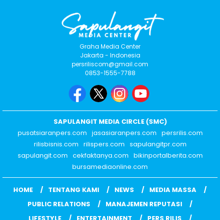
Graha Media Center
Jakarta - Indonesia
persriliscom@gmail.com
0853-1555-7788
SAPULANGIT MEDIA CIRCLE (SMC)
pusatsiaranpers.com
jasasiaranpers.com
persrilis.com
rilisbisnis.com
rilispers.com
sapulangitpr.com
sapulangit.com
cekfaktanya.com
bikinportalberita.com
bursamediaonline.com
HOME
TENTANG KAMI
NEWS
MEDIA MASSA
PUBLIC RELATIONS
MANAJEMEN REPUTASI
LIFESTYLE
ENTERTAINMENT
PERS RILIS