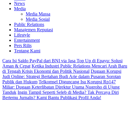
News
Media
Media Massa
Media Sosial
Public Relations
Manajemen Reputasi
Lifestyle
Entertainment
Pers Rilis
Tentang Kami
Cara Isi Saldo PayPal dari BNI via Jasa Top Up di Epayu: Solusi
Aman & Cepat
Ketika Industri Public Relations Mencari Arah Baru
di Tengah Krisis Ekonomi dan Politik Nasional
Dugaan Korupsi
Judi Online: Strategi Bertahan Budi Arie dalam Pusaran Sorotan
Publik dan Hukum
Telkomsel Diguncang Isu Korupsi Rp147
Miliar: Dugaan Keterlibatan Direktur Utama Nugroho di Ujung
Tanduk
Ingin Tampil Seperti Seleb di Media? Tak Percaya Diri
Bertemu Jurnalis? Kami Bantu Publikasi Profil Anda!