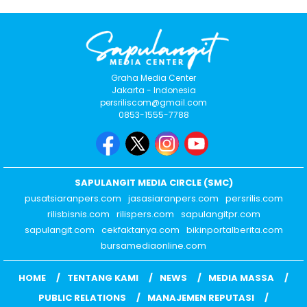
Graha Media Center
Jakarta - Indonesia
persriliscom@gmail.com
0853-1555-7788
SAPULANGIT MEDIA CIRCLE (SMC)
pusatsiaranpers.com
jasasiaranpers.com
persrilis.com
rilisbisnis.com
rilispers.com
sapulangitpr.com
sapulangit.com
cekfaktanya.com
bikinportalberita.com
bursamediaonline.com
HOME
TENTANG KAMI
NEWS
MEDIA MASSA
PUBLIC RELATIONS
MANAJEMEN REPUTASI