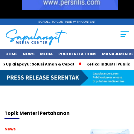
SCROLL TO CONTINUE WITH CONTENT
HOME
NEWS
MEDIA
PUBLIC RELATIONS
MANAJEMEN RE
op Up di Epayu: Solusi Aman & Cepat
Ketika Industri Public Re
Topik
Menteri Pertahanan
News