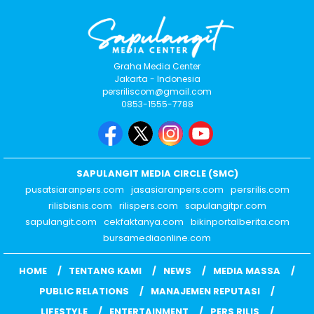
Graha Media Center
Jakarta - Indonesia
persriliscom@gmail.com
0853-1555-7788
SAPULANGIT MEDIA CIRCLE (SMC)
pusatsiaranpers.com
jasasiaranpers.com
persrilis.com
rilisbisnis.com
rilispers.com
sapulangitpr.com
sapulangit.com
cekfaktanya.com
bikinportalberita.com
bursamediaonline.com
HOME
TENTANG KAMI
NEWS
MEDIA MASSA
PUBLIC RELATIONS
MANAJEMEN REPUTASI
LIFESTYLE
ENTERTAINMENT
PERS RILIS