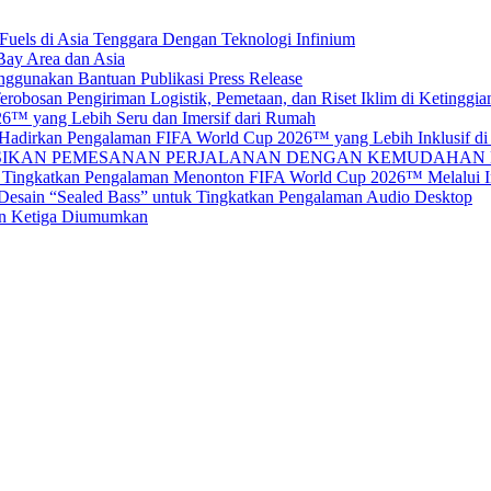
uels di Asia Tenggara Dengan Teknologi Infinium
Bay Area dan Asia
nggunakan Bantuan Publikasi Press Release
erobosan Pengiriman Logistik, Pemetaan, dan Riset Iklim di Ketinggia
6™ yang Lebih Seru dan Imersif dari Rumah
 Hadirkan Pengalaman FIFA World Cup 2026™ yang Lebih Inklusif d
ASIKAN PEMESANAN PERJALANAN DENGAN KEMUDAHAN
Tingkatkan Pengalaman Menonton FIFA World Cup 2026™ Melalui I
 Desain “Sealed Bass” untuk Tingkatkan Pengalaman Audio Desktop
an Ketiga Diumumkan