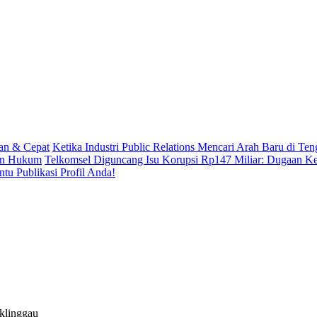
man & Cepat
Ketika Industri Public Relations Mencari Arah Baru di Ten
dan Hukum
Telkomsel Diguncang Isu Korupsi Rp147 Miliar: Dugaan Ke
tu Publikasi Profil Anda!