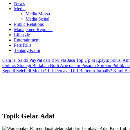
News
Media
Media Massa
Media Sosial
Public Relations
Manajemen Reputasi
Lifestyle
Entertainment
Pers Rilis
Tentang Kami
Cara Isi Saldo PayPal dari BNI via Jasa Top Up di Epayu: Solusi A
Online: Strategi Bertahan Budi Arie dalam Pusaran Sorotan Publik 
Seperti Seleb di Media? Tak Percaya Diri Bertemu Jurnalis? Kami Ban
Topik
Gelar Adat