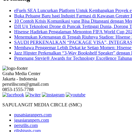
eFuels SEA Luncurkan Platform Untuk Kembangkan Proyek eF
Buka Peluang Baru bagi Industri Farmasi di Kawasan Greater 
10 Contoh Krisis Komunikasi yang Bisa Ditangani dengan Me
DJI Uji Teknologi Drone di Puncak Tertinggi Dunia, Dorong T
Hisense Hadirkan Pengalaman Menonton FIFA World Cup 202
Menemukan Ketenangan di Tengah Riuhnya Stadion: Hisense
SAUDI PERKENALKAN “PACKAGE VISA”, INTEGR
Membawa Penggemar Lebih Dekat ke Setiap Momen: Hisense 
Jazz Hipster Perkenalkan “3-Way Bookshelf Speaker” dengan
Pemenang Stevie® Awards for Technology Excellence Tahun
Graha Media Center
Jakarta - Indonesia
persriliscom@gmail.com
0853-1555-7788
SAPULANGIT MEDIA CIRCLE (SMC)
pusatsiaranpers.com
jasasiaranpers.com
persrilis.com
rilisbisnis.com