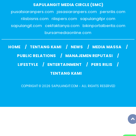
SAPULANGIT MEDIA CIRCLE (SMC)
pusatsiaranpers.com
jasasiaranpers.com
persrilis.com
rilisbisnis.com
rilispers.com
sapulangitpr.com
sapulangit.com
cekfaktanya.com
bikinportalberita.com
bursamediaonline.com
HOME
TENTANG KAMI
NEWS
MEDIA MASSA
PUBLIC RELATIONS
MANAJEMEN REPUTASI
LIFESTYLE
ENTERTAINMENT
PERS RILIS
TENTANG KAMI
COPYRIGHT © 2026 SAPULANGIT.COM - ALL RIGHTS RESERVED