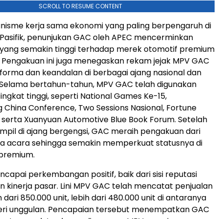
SCROLL TO RESUME CONTENT
nisme kerja sama ekonomi yang paling berpengaruh di
 Pasifik, penunjukan GAC oleh APEC mencerminkan
yang semakin tinggi terhadap merek otomotif premium
. Pengakuan ini juga menegaskan rekam jejak MPV GAC
forma dan keandalan di berbagai ajang nasional dan
. Selama bertahun-tahun, MPV GAC telah digunakan
ingkat tinggi, seperti National Games Ke-15,
 China Conference, Two Sessions Nasional, Fortune
 serta Xuanyuan Automotive Blue Book Forum. Setelah
tampil di ajang bergengsi, GAC meraih pengakuan dari
a acara sehingga semakin memperkuat statusnya di
premium.
capai perkembangan positif, baik dari sisi reputasi
kinerja pasar. Lini MPV GAC telah mencatat penjualan
h dari 850.000 unit, lebih dari 480.000 unit di antaranya
 seri unggulan. Pencapaian tersebut menempatkan GAC