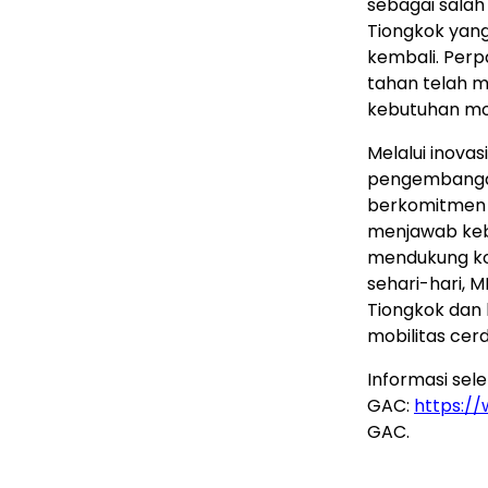
sebagai sala
Tiongkok yang
kembali. Perp
tahan telah 
kebutuhan mob
Melalui inovas
pengembangan
berkomitmen m
menjawab kebu
mendukung kon
sehari-hari,
Tiongkok dan 
mobilitas cer
Informasi se
GAC:
https:/
GAC.