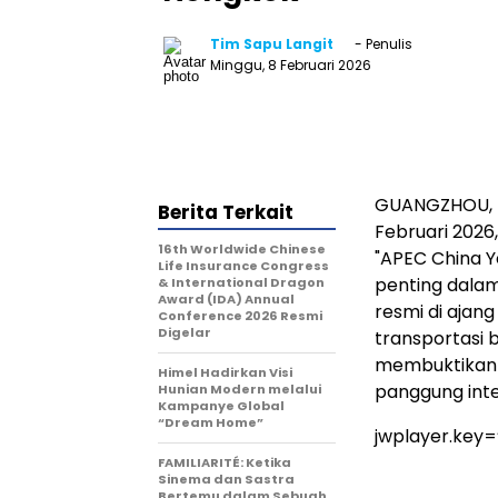
Tim Sapu Langit
- Penulis
Minggu, 8 Februari 2026
GUANGZHOU, Ti
Berita Terkait
Februari 2026
16th Worldwide Chinese
"APEC China Y
Life Insurance Congress
penting dalam
& International Dragon
Award (IDA) Annual
resmi di ajan
Conference 2026 Resmi
Digelar
transportasi b
membuktikan k
Himel Hadirkan Visi
panggung inte
Hunian Modern melalui
Kampanye Global
“Dream Home”
jwplayer.key
FAMILIARITÉ: Ketika
Sinema dan Sastra
Bertemu dalam Sebuah