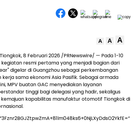
A
A
A
ongkok, 8 Februari 2026 /PRNewswire/ — Pada 1-10
, kegiatan resmi pertama yang menjadi bagian dari
ear" digelar di Guangzhou sebagai perkembangan
 kerja sama ekonomi Asia Pasifik. Sebagai armada
g ini, MPV buatan GAC menyediakan layanan
erstandar tinggi bagi delegasi yang hadir, sekaligus
emajuan kapabilitas manufaktur otomotif Tiongkok di
rnasional.
=”3Fznr2BGJZtpwZmA+81lm048ks6+0NjLXyDdsO2YkfE=”