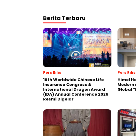
Berita Terbaru
Pers Rilis
Pers Rilis
16th Worldwide Chinese Life
Himel Ha
Insurance Congress &
Modern 
International Dragon Award
Global 
(IDA) Annual Conference 2026
Resmi Digelar