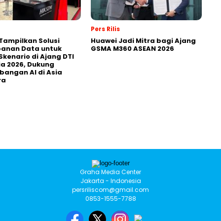
Pers Rilis
Tampilkan Solusi
Huawei Jadi Mitra bagi Ajang
anan Data untuk
GSMA M360 ASEAN 2026
Skenario di Ajang DTI
ia 2026, Dukung
angan AI di Asia
ra
Graha Media Center
Jakarta - Indonesia
persriliscom@gmail.com
0853-1555-7788