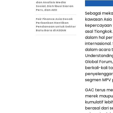
dan Analisis Media
Sosial, Distribusi Siaran
Pers, dan AEO
Sebagai meka
kawasan Asia
Fair Finance Asia Desak
Perbankan Hentikan
kepercayaan 
Pendanaan untuk Sektor
Batu Bara di ASEAN
asal Tiongkok
dalam hal per
internasional
dalam acara t
Understanding
Global Forum,
berkali-kali 
penyelenggar
segmen MPV 
GAC terus men
merek maupun 
kumulatif lebi
berasal dari