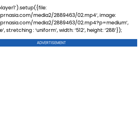
ayer1’).setup({file:
.prnasia.com/media2/2889463/02.mp4’, image:
.prnasia.com/media2/2889463/02.mp4?p=medium’,
’, stretching : ‘uniform’, width: ‘512’, height: ‘288’});
ADVERTISEMENT