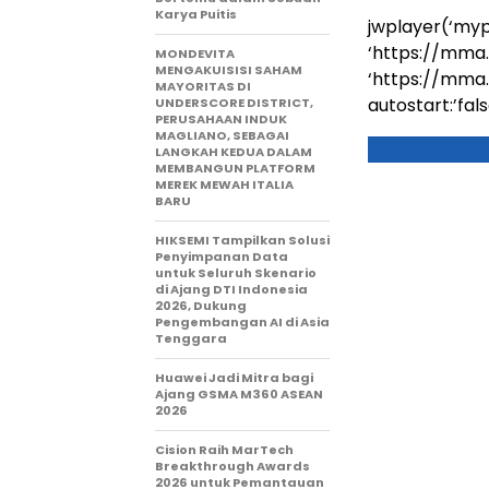
Karya Puitis
jwplayer(‘mypl
‘https://mma
MONDEVITA
MENGAKUISISI SAHAM
‘https://mma
MAYORITAS DI
autostart:’false
UNDERSCORE DISTRICT,
PERUSAHAAN INDUK
MAGLIANO, SEBAGAI
LANGKAH KEDUA DALAM
MEMBANGUN PLATFORM
MEREK MEWAH ITALIA
BARU
HIKSEMI Tampilkan Solusi
Penyimpanan Data
untuk Seluruh Skenario
di Ajang DTI Indonesia
2026, Dukung
Pengembangan AI di Asia
Tenggara
Huawei Jadi Mitra bagi
Ajang GSMA M360 ASEAN
2026
Cision Raih MarTech
Breakthrough Awards
2026 untuk Pemantauan