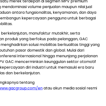
h satu merek terdepan di segmen MPV premium
 mendominasi volume penjualan maupun nilai jual
aduan antara fungsionalitas, kenyamanan, dan daya
membangun kepercayaan pengguna untuk berbagai
ilitas.
i berkelanjutan, manufaktur mutakhir, serta
 produk yang berfokus pada pelanggan, GAC
enghadirkan solusi mobilitas berkualitas tinggi yang
tuhan pasar domestik dan global. Mulai dari
ferensi internasional hingga menunjang perjalanan
 MPV GAC mencerminkan keunggulan sektor otomotif
kepercayaan diri industri untuk memasuki era baru
das dan berkelanjutan.
lengkapnya tentang
/www.gacgroup.com/en
atau akun media sosial resmi