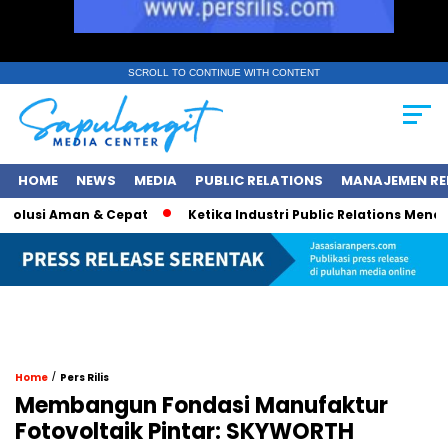
SCROLL TO CONTINUE WITH CONTENT
HOME
NEWS
MEDIA
PUBLIC RELATIONS
MANAJEMEN RE
olusi Aman & Cepat
Ketika Industri Public Relations Mencari 
/
Home
Pers Rilis
Membangun Fondasi Manufaktur
Fotovoltaik Pintar: SKYWORTH