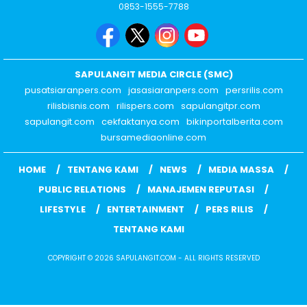
0853-1555-7788
SAPULANGIT MEDIA CIRCLE (SMC)
pusatsiaranpers.com
jasasiaranpers.com
persrilis.com
rilisbisnis.com
rilispers.com
sapulangitpr.com
sapulangit.com
cekfaktanya.com
bikinportalberita.com
bursamediaonline.com
HOME
TENTANG KAMI
NEWS
MEDIA MASSA
PUBLIC RELATIONS
MANAJEMEN REPUTASI
LIFESTYLE
ENTERTAINMENT
PERS RILIS
TENTANG KAMI
COPYRIGHT © 2026 SAPULANGIT.COM - ALL RIGHTS RESERVED