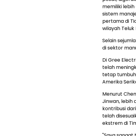
memiliki lebi
sistem manaje
pertama di Ti
wilayah Telu
Selain sejuml
di sektor man
Di Gree Electr
telah meningk
tetap tumbuh 
Amerika Serik
Menurut Chen
Jinwan, lebih
kontribusi da
telah disesua
ekstrem di Ti
"Saya sangat 