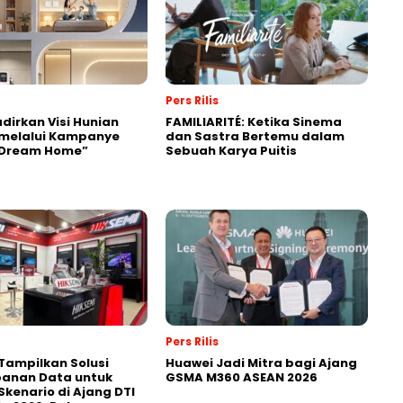
Pers Rilis
dirkan Visi Hunian
FAMILIARITÉ: Ketika Sinema
melalui Kampanye
dan Sastra Bertemu dalam
“Dream Home”
Sebuah Karya Puitis
Pers Rilis
Tampilkan Solusi
Huawei Jadi Mitra bagi Ajang
anan Data untuk
GSMA M360 ASEAN 2026
Skenario di Ajang DTI