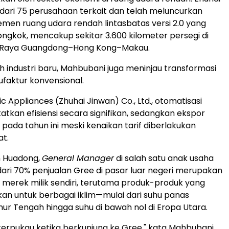
h dari 75 perusahaan terkait dan telah meluncurkan
men ruang udara rendah lintasbatas versi 2.0 yang
ongkok, mencakup sekitar 3.600 kilometer persegi di
k Raya Guangdong–Hong Kong–Makau.
ah industri baru, Mahbubani juga meninjau transformasi
ufaktur konvensional.
ic Appliances (Zhuhai Jinwan) Co., Ltd., otomatisasi
atkan efisiensi secara signifikan, sedangkan ekspor
pada tahun ini meski kenaikan tarif diberlakukan
at.
 Huadong,
General Manager
di salah satu anak usaha
 dari 70% penjualan Gree di pasar luar negeri merupakan
ri merek milik sendiri, terutama produk-produk yang
ikan untuk berbagai iklim—mulai dari suhu panas
mur Tengah hingga suhu di bawah nol di Eropa Utara.
terpukau ketika berkunjung ke Gree," kata Mahbubani.