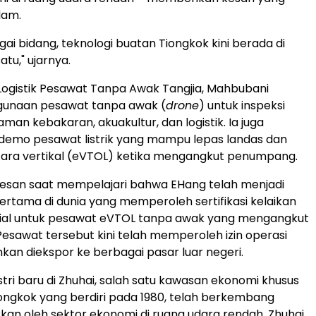
lam.
ai bidang, teknologi buatan Tiongkok kini berada di
atu," ujarnya.
Logistik Pesawat Tanpa Awak Tangjia, Mahbubani
gunaan pesawat tanpa awak (
drone
) untuk inspeksi
man kebakaran, akuakultur, dan logistik. Ia juga
demo pesawat listrik yang mampu lepas landas dan
ara vertikal (eVTOL) ketika mengangkut penumpang.
kesan saat mempelajari bahwa EHang telah menjadi
rtama di dunia yang memperoleh sertifikasi kelaikan
ial untuk pesawat eVTOL tanpa awak yang mengangkut
sawat tersebut kini telah memperoleh izin operasi
hkan diekspor ke berbagai pasar luar negeri.
stri baru di Zhuhai, salah satu kawasan ekonomi khusus
ongkok yang berdiri pada 1980, telah berkembang
kkan oleh sektor ekonomi di ruang udara rendah. Zhuhai