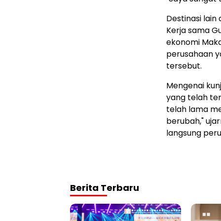
Destinasi lai
Kerja sama G
ekonomi Makau
perusahaan ya
tersebut.
Mengenai kun
yang telah ter
telah lama m
berubah," uja
langsung peru
Berita Terbaru