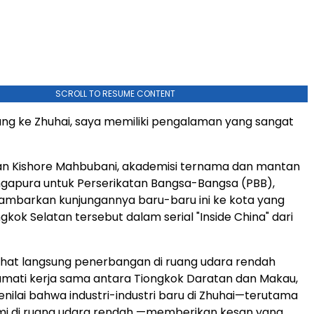
SCROLL TO RESUME CONTENT
ung ke Zhuhai, saya memiliki pengalaman yang sangat
an
Kishore Mahbubani
, akademisi ternama dan mantan
ngapura untuk Perserikatan Bangsa-Bangsa (PBB),
ambarkan kunjungannya baru-baru ini ke kota yang
gkok Selatan tersebut dalam serial "Inside China" dari
lihat langsung penerbangan di ruang udara rendah
mati kerja sama antara Tiongkok Daratan dan Makau,
ilai bahwa industri-industri baru di Zhuhai—terutama
mi di ruang udara rendah —memberikan kesan yang