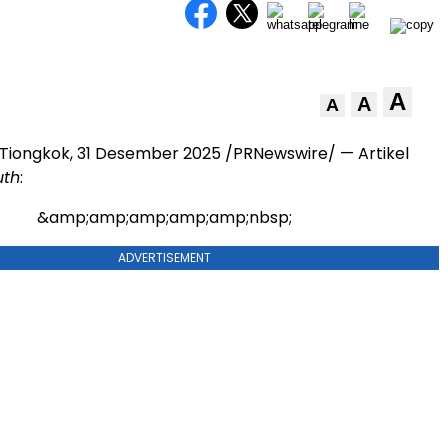
A
A
A
, Tiongkok, 31 Desember 2025 /PRNewswire/ — Artikel
uth
:
&amp;amp;amp;amp;amp;nbsp;
ADVERTISEMENT