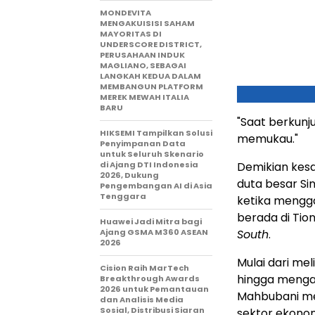
MONDEVITA
MENGAKUISISI SAHAM
MAYORITAS DI
UNDERSCORE DISTRICT,
PERUSAHAAN INDUK
MAGLIANO, SEBAGAI
LANGKAH KEDUA DALAM
MEMBANGUN PLATFORM
MEREK MEWAH ITALIA
BARU
"Saat berkunj
HIKSEMI Tampilkan Solusi
memukau."
Penyimpanan Data
untuk Seluruh Skenario
di Ajang DTI Indonesia
Demikian kes
2026, Dukung
duta besar Si
Pengembangan AI di Asia
Tenggara
ketika mengg
berada di Tion
Huawei Jadi Mitra bagi
Ajang GSMA M360 ASEAN
South
.
2026
Mulai dari me
Cision Raih MarTech
hingga menga
Breakthrough Awards
2026 untuk Pemantauan
Mahbubani men
dan Analisis Media
Sosial, Distribusi Siaran
sektor ekono