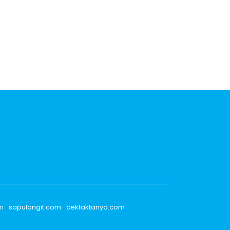
m
sapulangit.com
cekfaktanya.com