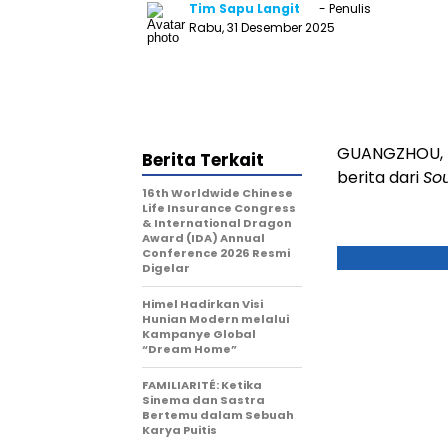
Tim Sapu Langit
- Penulis
Rabu, 31 Desember 2025
GUANGZHOU
Berita Terkait
berita dari
So
16th Worldwide Chinese
Life Insurance Congress
& International Dragon
Award (IDA) Annual
Conference 2026 Resmi
Digelar
Himel Hadirkan Visi
Hunian Modern melalui
Kampanye Global
“Dream Home”
FAMILIARITÉ: Ketika
Sinema dan Sastra
Bertemu dalam Sebuah
Karya Puitis