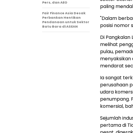
Pers, dan AEO
paling menda
Fair Finance Asia Desak
"Dalam berbag
Perbankan Hentikan
Pendanaan untuk Sektor
posisi nomor s
Batu Bara di ASEAN
Di Pangkalan 
melihat peng
pulau, pemada
menyaksikan 
mendarat sec
Ia sangat ter
perusahaan pe
udara komers
penumpang. Pe
komersial, ba
Sejumlah indu
pertama di Ti
pesat, digera