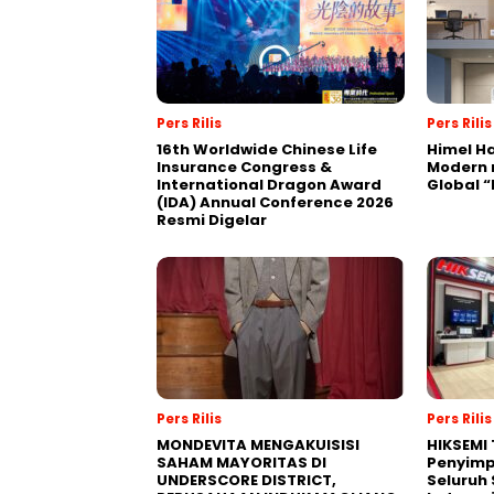
Pers Rilis
Pers Rilis
16th Worldwide Chinese Life
Himel Ha
Insurance Congress &
Modern 
International Dragon Award
Global 
(IDA) Annual Conference 2026
Resmi Digelar
Pers Rilis
Pers Rilis
MONDEVITA MENGAKUISISI
HIKSEMI 
SAHAM MAYORITAS DI
Penyimp
UNDERSCORE DISTRICT,
Seluruh 