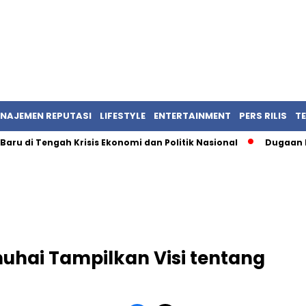
NAJEMEN REPUTASI
LIFESTYLE
ENTERTAINMENT
PERS RILIS
T
 di Tengah Krisis Ekonomi dan Politik Nasional
Dugaan Korups
uhai Tampilkan Visi tentang