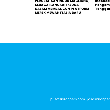
PERUSAHAAN INDUK MAGLIANO,
Indones
SEBAGAI LANGKAH KEDUA
Pengemb
DALAM MEMBANGUN PLATFORM
Tengga
MEREK MEWAH ITALIA BARU
pusatsiaranpers.com
jasasiaranpe