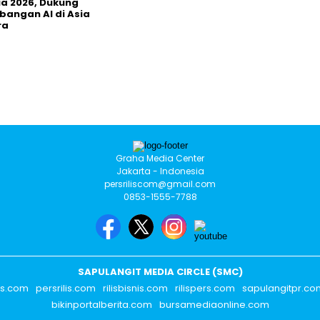
ia 2026, Dukung
angan AI di Asia
ra
Graha Media Center
Jakarta - Indonesia
persriliscom@gmail.com
0853-1555-7788
SAPULANGIT MEDIA CIRCLE (SMC)
rs.com
persrilis.com
rilisbisnis.com
rilispers.com
sapulangitpr.co
bikinportalberita.com
bursamediaonline.com