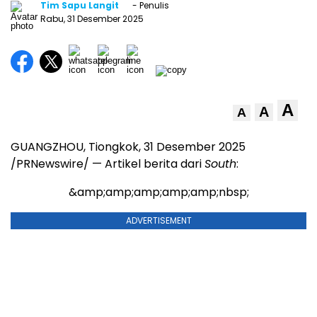
Tim Sapu Langit
- Penulis
Rabu, 31 Desember 2025
A
A
A
GUANGZHOU
, Tiongkok, 31 Desember 2025
/PRNewswire/ — Artikel berita dari
South
:
&amp;amp;amp;amp;amp;nbsp;
ADVERTISEMENT