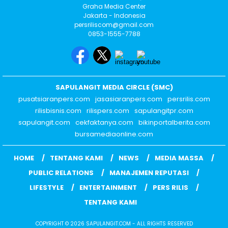
Graha Media Center
Jakarta - Indonesia
persriliscom@gmail.com
0853-1555-7788
SAPULANGIT MEDIA CIRCLE (SMC)
pusatsiaranpers.com
jasasiaranpers.com
persrilis.com
rilisbisnis.com
rilispers.com
sapulangitpr.com
sapulangit.com
cekfaktanya.com
bikinportalberita.com
bursamediaonline.com
HOME
TENTANG KAMI
NEWS
MEDIA MASSA
PUBLIC RELATIONS
MANAJEMEN REPUTASI
LIFESTYLE
ENTERTAINMENT
PERS RILIS
TENTANG KAMI
COPYRIGHT © 2026 SAPULANGIT.COM - ALL RIGHTS RESERVED