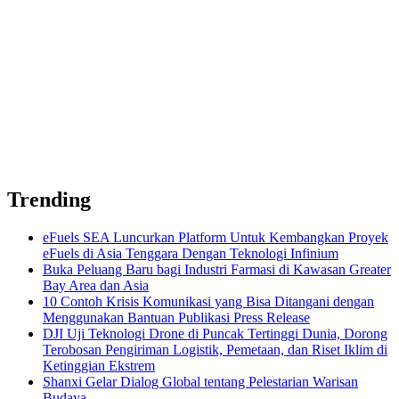
Trending
eFuels SEA Luncurkan Platform Untuk Kembangkan Proyek
eFuels di Asia Tenggara Dengan Teknologi Infinium
Buka Peluang Baru bagi Industri Farmasi di Kawasan Greater
Bay Area dan Asia
10 Contoh Krisis Komunikasi yang Bisa Ditangani dengan
Menggunakan Bantuan Publikasi Press Release
DJI Uji Teknologi Drone di Puncak Tertinggi Dunia, Dorong
Terobosan Pengiriman Logistik, Pemetaan, dan Riset Iklim di
Ketinggian Ekstrem
Shanxi Gelar Dialog Global tentang Pelestarian Warisan
Budaya