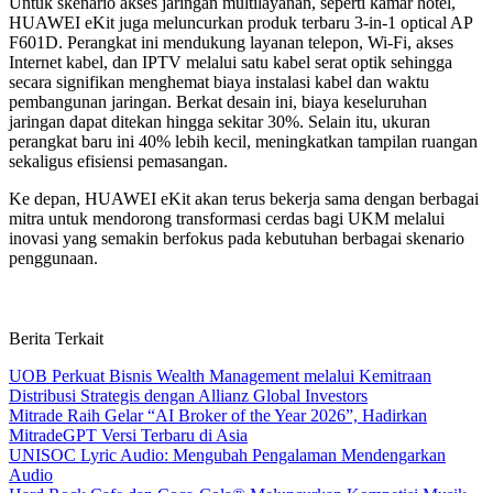
Untuk skenario akses jaringan multilayanan, seperti kamar hotel,
HUAWEI eKit juga meluncurkan produk terbaru 3-in-1 optical AP
F601D. Perangkat ini mendukung layanan telepon, Wi-Fi, akses
Internet kabel, dan IPTV melalui satu kabel serat optik sehingga
secara signifikan menghemat biaya instalasi kabel dan waktu
pembangunan jaringan. Berkat desain ini, biaya keseluruhan
jaringan dapat ditekan hingga sekitar 30%. Selain itu, ukuran
perangkat baru ini 40% lebih kecil, meningkatkan tampilan ruangan
sekaligus efisiensi pemasangan.
Ke depan, HUAWEI eKit akan terus bekerja sama dengan berbagai
mitra untuk mendorong transformasi cerdas bagi UKM melalui
inovasi yang semakin berfokus pada kebutuhan berbagai skenario
penggunaan.
Berita Terkait
UOB Perkuat Bisnis Wealth Management melalui Kemitraan
Distribusi Strategis dengan Allianz Global Investors
Mitrade Raih Gelar “AI Broker of the Year 2026”, Hadirkan
MitradeGPT Versi Terbaru di Asia
UNISOC Lyric Audio: Mengubah Pengalaman Mendengarkan
Audio