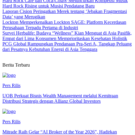
Hard Rock Cafe dan Coca-Cola® Meluncurkan Kompetisi Musik
Hard Rock Rising untuk Musisi Pendatang Baru
Laporan Cision Peringatkan Merek tentang ‘Jebakan Fragmentasi
Data’ yang Merugikan
Lockton Memperkenalkan Lockton SAGE: Platform Kecerdasan
Perusahaan Terpadu Pertama di Industri
Survei Herbalife: Budaya “Wellness” Kian Menguat di Asia Pasifik,
Empat dari Lima Konsumen Memprioritaskan Kesehatan Holistik
PCG Global Rampungkan Pendanaan Pra-Seri A, Tangkap Peluang
dari Pesatnya Kebutuhan Energi di Asia Tenggara
Berita Terbaru
Pers Rilis
UOB Perkuat Bisnis Wealth Management melalui Kemitraan
Distribusi Strategis dengan Allianz Global Investors
Pers Rilis
Mitrade Raih Gelar “AI Broker of the Year 2026”, Hadirkan