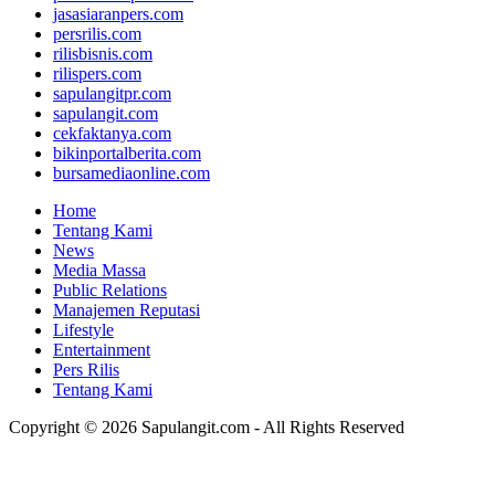
jasasiaranpers.com
persrilis.com
rilisbisnis.com
rilispers.com
sapulangitpr.com
sapulangit.com
cekfaktanya.com
bikinportalberita.com
bursamediaonline.com
Home
Tentang Kami
News
Media Massa
Public Relations
Manajemen Reputasi
Lifestyle
Entertainment
Pers Rilis
Tentang Kami
Copyright © 2026 Sapulangit.com - All Rights Reserved