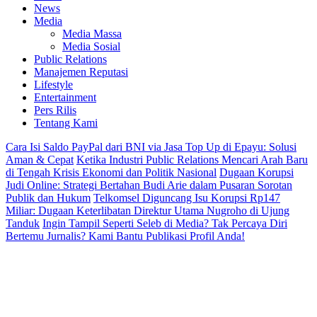
News
Media
Media Massa
Media Sosial
Public Relations
Manajemen Reputasi
Lifestyle
Entertainment
Pers Rilis
Tentang Kami
Cara Isi Saldo PayPal dari BNI via Jasa Top Up di Epayu: Solusi
Aman & Cepat
Ketika Industri Public Relations Mencari Arah Baru
di Tengah Krisis Ekonomi dan Politik Nasional
Dugaan Korupsi
Judi Online: Strategi Bertahan Budi Arie dalam Pusaran Sorotan
Publik dan Hukum
Telkomsel Diguncang Isu Korupsi Rp147
Miliar: Dugaan Keterlibatan Direktur Utama Nugroho di Ujung
Tanduk
Ingin Tampil Seperti Seleb di Media? Tak Percaya Diri
Bertemu Jurnalis? Kami Bantu Publikasi Profil Anda!