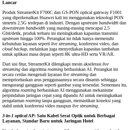
Lancar
Produk StreamerKit F700C dan GS-PON optical gateway F1001
yang diperkenalkan Huawei kali ini menggunakan teknologi PON
simetris 2.5G terdepan di industri. Dengan
upstream bandwidth
dan
downstream bandwidth
yang masing-masing mencapai 2,5
Gbit/detik, produk terbaru ini meningkatkan kapasitas transmisi
upstream
hingga 100%. Perangkat ini tidak hanya memenuhi
kebutuhan layanan seperti
live streaming
, konferensi video, dan
cloud backup
, melainkan juga menyediakan kapasitas tambahan
untuk aplikasi masa depan seperti 8K ultra-HD serta VR/AR.
Dari sisi fitur, StreamerKit dilengkapi mesin akselerasi
live
streaming
dan algoritma
roaming
berbasiskan AI. Perangkat ini
secara cerdas mengenali layanan
live streaming
dan
memprioritaskan arus penggunaannya secara dinamis sehingga
mengurangi gangguan seperti gambar yang tersendat. Sementara itu,
algoritma
roaming
berbasiskan AI menggunakan mekanisme
perpindahan jaringan cepat yang dipandu AI untuk meningkatkan
pengalaman
roaming
tanpa gangguan, memastikan koneksi yang
stabil untuk konferensi video maupun
live streaming
.
3-in-1 optical AP
: Satu Kabel Serat Optik untuk Berbagai
Layanan, Standar Baru untuk Jaringan Hotel