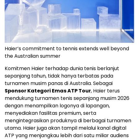
Haier’s commitment to tennis extends well beyond
the Australian summer
Komitmen Haier terhadap dunia tenis berlanjut
sepanjang tahun, tidak hanya terbatas pada
turnamen musim panas di Australia. Sebagai
Sponsor Kategori Emas ATP Tour
, Haier terus
mendukung turnamen tenis sepanjang musim 2026
dengan menampilkan logonya di lapangan,
menyediakan fasilitas premium, serta
mengintegrasikan produknya di berbagai turnamen
utama. Haier juga akan tampil melalui kanal digital
ATP yang menjangkau lebih dari satu miliar audiens