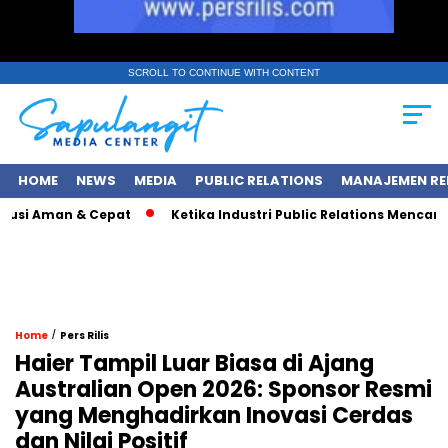
SCROLL TO CONTINUE WITH CONTENT
HOME
NEWS
MEDIA
PUBLIC RELATIONS
MANAJEMEN RE
Aman & Cepat
Ketika Industri Public Relations Mencari Arah B
/
Home
Pers Rilis
Haier Tampil Luar Biasa di Ajang
Australian Open 2026: Sponsor Resmi
yang Menghadirkan Inovasi Cerdas
dan Nilai Positif