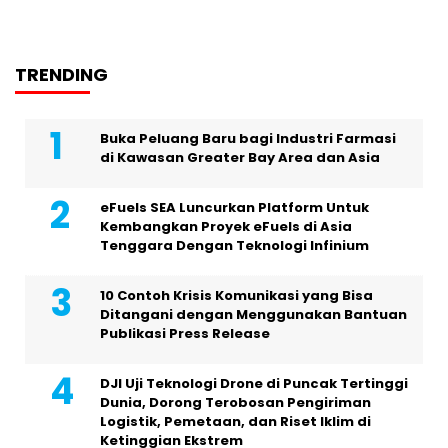
TRENDING
Buka Peluang Baru bagi Industri Farmasi
di Kawasan Greater Bay Area dan Asia
eFuels SEA Luncurkan Platform Untuk
Kembangkan Proyek eFuels di Asia
Tenggara Dengan Teknologi Infinium
10 Contoh Krisis Komunikasi yang Bisa
Ditangani dengan Menggunakan Bantuan
Publikasi Press Release
DJI Uji Teknologi Drone di Puncak Tertinggi
Dunia, Dorong Terobosan Pengiriman
Logistik, Pemetaan, dan Riset Iklim di
Ketinggian Ekstrem