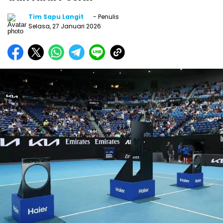
Tim Sapu Langit
- Penulis
Selasa, 27 Januari 2026