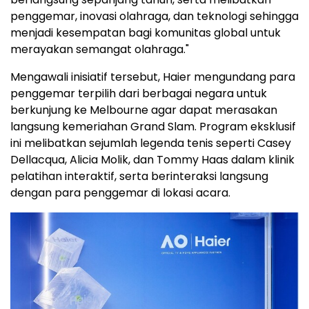
penggemar, inovasi olahraga, dan teknologi sehingga
menjadi kesempatan bagi komunitas global untuk
merayakan semangat olahraga."
Mengawali inisiatif tersebut, Haier mengundang para
penggemar terpilih dari berbagai negara untuk
berkunjung ke Melbourne agar dapat merasakan
langsung kemeriahan Grand Slam. Program eksklusif
ini melibatkan sejumlah legenda tenis seperti Casey
Dellacqua, Alicia Molik, dan Tommy Haas dalam klinik
pelatihan interaktif, serta berinteraksi langsung
dengan para penggemar di lokasi acara.