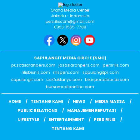
Graha Media Center
Jakarta - Indonesia
persriliscom@gmail.com
0853-1555-7788
SAPULANGIT MEDIA CIRCLE (SMC)
pusatsiaranpers.com
jasasiaranpers.com
persrilis.com
rilisbisnis.com
rilispers.com
sapulangitpr.com
sapulangit.com
cekfaktanya.com
bikinportalberita.com
bursamediaonline.com
HOME
TENTANG KAMI
NEWS
MEDIA MASSA
PUBLIC RELATIONS
MANAJEMEN REPUTASI
LIFESTYLE
ENTERTAINMENT
PERS RILIS
TENTANG KAMI