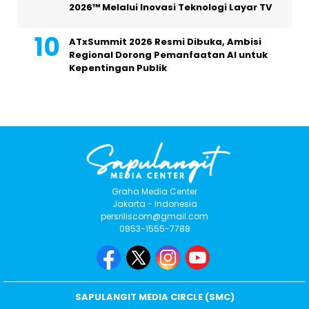
2026™ Melalui Inovasi Teknologi Layar TV
ATxSummit 2026 Resmi Dibuka, Ambisi
Regional Dorong Pemanfaatan AI untuk
Kepentingan Publik
Graha Media Center
Jakarta - Indonesia
persriliscom@gmail.com
0853-1555-7788
SAPULANGIT MEDIA CIRCLE (SMC)