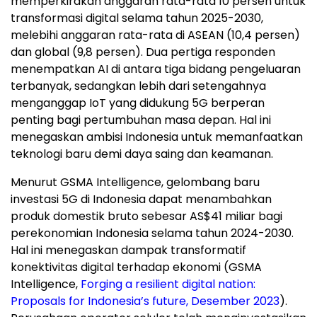
memperkirakan anggaran rata-rata 10 persen untuk
transformasi digital selama tahun 2025-2030,
melebihi anggaran rata-rata di ASEAN (10,4 persen)
dan global (9,8 persen). Dua pertiga responden
menempatkan
AI di
antara tiga bidang pengeluaran
terbanyak, sedangkan lebih dari setengahnya
menganggap IoT yang didukung 5G berperan
penting bagi pertumbuhan masa depan. Hal ini
menegaskan ambisi
Indonesia
untuk memanfaatkan
teknologi baru demi daya saing dan keamanan.
Menurut GSMA Intelligence, gelombang baru
investasi 5G di
Indonesia
dapat menambahkan
produk domestik bruto sebesar AS$41 miliar bagi
perekonomian
Indonesia
selama tahun 2024-2030.
Hal ini menegaskan dampak transformatif
konektivitas digital terhadap ekonomi (GSMA
Intelligence,
Forging a resilient digital nation:
Proposals for
Indonesia’s
future, Desember 2023
).