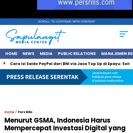
SCROLL TO CONTINUE WITH CONTENT
HOME
NEWS
MEDIA
PUBLIC RELATIONS
MANAJEMEN RE
Cara Isi Saldo PayPal dari BNI via Jasa Top Up di Epayu: Sol
/
Home
Pers Rilis
Menurut GSMA, Indonesia Harus
Mempercepat Investasi Digital yang