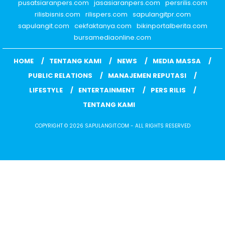
pusatsiaranpers.com
jasasiaranpers.com
persrilis.com
rilisbisnis.com
rilispers.com
sapulangitpr.com
sapulangit.com
cekfaktanya.com
bikinportalberita.com
bursamediaonline.com
HOME
TENTANG KAMI
NEWS
MEDIA MASSA
PUBLIC RELATIONS
MANAJEMEN REPUTASI
LIFESTYLE
ENTERTAINMENT
PERS RILIS
TENTANG KAMI
COPYRIGHT © 2026 SAPULANGIT.COM - ALL RIGHTS RESERVED